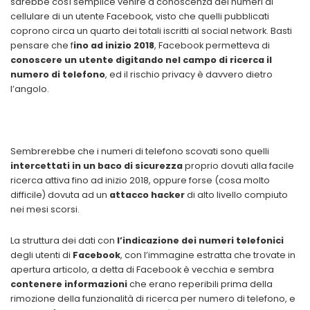
sarebbe così semplice venire a conoscenza dei numeri di
cellulare di un utente Facebook, visto che quelli pubblicati
coprono circa un quarto dei totali iscritti al social network. Basti
pensare che f
ino ad inizio 2018
, Facebook permetteva di
conoscere un utente digitando nel campo di ricerca il
numero di telefono
, ed il rischio privacy è davvero dietro
l’angolo.
Sembrerebbe che i numeri di telefono scovati sono quelli
intercettati in un baco di sicurezza
proprio dovuti alla facile
ricerca attiva fino ad inizio 2018, oppure forse (cosa molto
difficile) dovuta ad un
attacco hacker
di alto livello compiuto
nei mesi scorsi.
La struttura dei dati con
l’indicazione dei numeri telefonici
degli utenti di
Facebook
, con l’immagine estratta che trovate in
apertura articolo, a detta di Facebook è vecchia e sembra
contenere informazioni
che erano reperibili prima della
rimozione della funzionalità di ricerca per numero di telefono, e