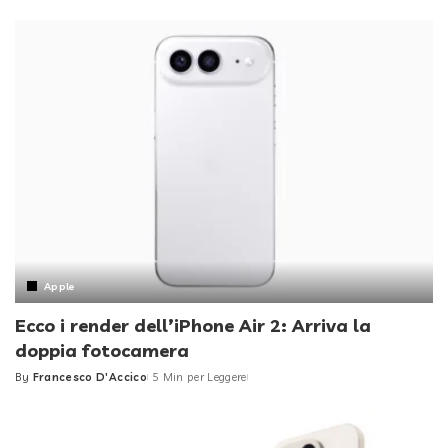
by
Apple
Ecco i render dell’iPhone Air 2: Arriva la
doppia fotocamera
By
Francesco D'Accico
5 Min per Leggere
Posted
by