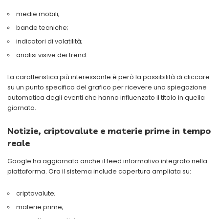
medie mobili;
bande tecniche;
indicatori di volatilità;
analisi visive dei trend.
La caratteristica più interessante è però la possibilità di cliccare
su un punto specifico del grafico per ricevere una spiegazione
automatica degli eventi che hanno influenzato il titolo in quella
giornata.
Notizie, criptovalute e materie prime in tempo
reale
Google ha aggiornato anche il feed informativo integrato nella
piattaforma. Ora il sistema include copertura ampliata su:
criptovalute;
materie prime;