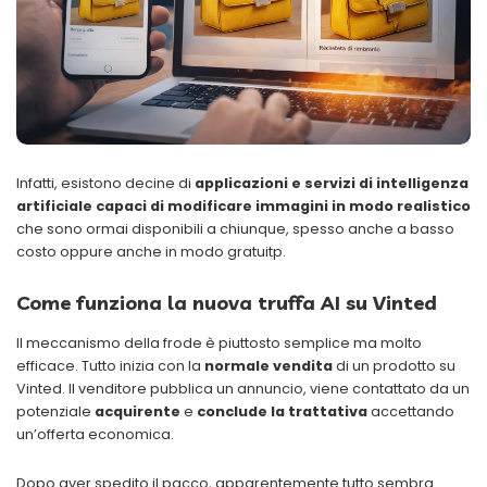
Infatti, esistono decine di
applicazioni e servizi di intelligenza
artificiale capaci di modificare immagini in modo realistico
che sono ormai disponibili a chiunque, spesso anche a basso
costo oppure anche in modo gratuitp.
Come funziona la nuova truffa AI su Vinted
Il meccanismo della frode è piuttosto semplice ma molto
efficace. Tutto inizia con la
normale vendita
di un prodotto su
Vinted. Il venditore pubblica un annuncio, viene contattato da un
potenziale
acquirente
e
conclude la trattativa
accettando
un’offerta economica.
Dopo aver spedito il pacco, apparentemente tutto sembra