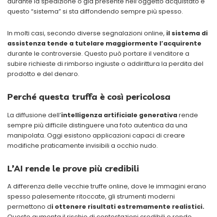
durante la spedizione o già presente nell’oggetto acquistato e
questo “sistema” si sta diffondendo sempre più spesso.
In molti casi, secondo diverse segnalazioni online,
il sistema di
assistenza tende a tutelare maggiormente l’acquirente
durante le controversie. Questo può portare il venditore a
subire richieste di rimborso ingiuste o addirittura la perdita del
prodotto e del denaro.
Perché questa truffa è così pericolosa
La diffusione dell’
intelligenza artificiale generativa
rende
sempre più difficile distinguere una foto autentica da una
manipolata. Oggi esistono applicazioni capaci di creare
modifiche praticamente invisibili a occhio nudo.
L’AI rende le prove più credibili
A differenza delle vecchie truffe online, dove le immagini erano
spesso palesemente ritoccate, gli strumenti moderni
permettono d
i ottenere risultati estremamente realistici.
Questo aumenta il rischio di contestazioni credibili e rende