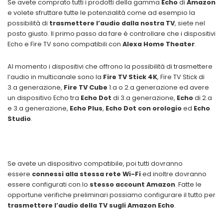
Se avete comprato tutti i prodotti della gamma
Echo
di
Amazon
e volete sfruttare tutte le potenzialità come ad esempio la
possibilità di
trasmettere l’audio dalla nostra TV
, siete nel
posto giusto. Il primo passo da fare è controllare che i dispositivi
Echo e Fire TV sono compatibili con
Alexa Home Theater
.
Al momento i dispositivi che offrono la possibilità di trasmettere
l’audio in multicanale sono la
Fire TV Stick 4K
, Fire TV Stick di
3.a generazione,
Fire TV Cube
1.a o 2.a generazione ed avere
un dispositivo Echo tra
Echo Dot
di 3.a generazione,
Echo
di 2.a
e 3.a generazione,
Echo Plus
,
Echo Dot con orologio
ed
Echo
Studio
.
Se avete un dispositivo compatibile, poi tutti dovranno
essere
connessi alla stessa rete Wi-Fi
ed inoltre dovranno
essere configurati con lo
stesso account Amazon
. Fatte le
opportune verifiche preliminari possiamo configurare il tutto per
trasmettere l’audio della TV sugli Amazon Echo
.