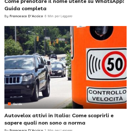
Come prenotare il nome utente su WhatsApp:
Guida completa
By
Francesco D'Accico
6 Min per Leggere
Posted
by
Guide
Autovelox attivi in Italia: Come scoprirli e
sapere quali non sono a norma
By
Francesco D'Accico
2 Min per Leggere