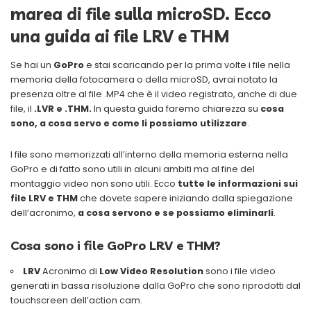
marea di file sulla microSD. Ecco
una guida ai file LRV e THM
Se hai un
GoPro
e stai scaricando per la prima volte i file nella
memoria della fotocamera o della microSD, avrai notato la
presenza oltre al file .MP4 che è il video registrato, anche di due
file, il
.LVR e .THM.
In questa guida faremo chiarezza su
cosa
sono, a cosa servo e come li possiamo utilizzare
.
I file sono memorizzati all’interno della memoria esterna nella
GoPro e di fatto sono utili in alcuni ambiti ma al fine del
montaggio video non sono utili. Ecco
tutte le informazioni sui
file LRV e THM
che dovete sapere iniziando dalla spiegazione
dell’acronimo,
a cosa servono e se possiamo eliminarli
.
Cosa sono i file GoPro LRV e THM?
LRV
Acronimo di
Low Video Resolution
sono i file video
generati in bassa risoluzione dalla GoPro che sono riprodotti dal
touchscreen dell’action cam.