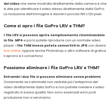
del video
che viene mostrata direttamente dalla camera e che
è utile per identificare il video stesso direttamente dalla GoPro.
La risoluzione dell’immagine è davvero piccola 160 x 120 pixel.
Come si apro i file GoPro LRV e THM?
Il
file LRV si possono aprire semplicemente rinominandolo
in file .MP4
e poi lo potete riprodurre con un normale video
player. I
file THM invece potete convertirli in JPG
con diversi
tool online
, oppure anche Photoshop o altro software di grafica
li aprono e li convertono.
Possiamo eliminare i file GoPro LRV e THM?
Entrambi i due file si possono eliminare senza problemi
.
Ovviamente se li eliminate non vedrete più l’anteprima del
video direttamente dalla GoPro e non potrete rivedere il video
registrato in bassa qualità. Non sono essenziali ed in post
produzione non vi serviranno.