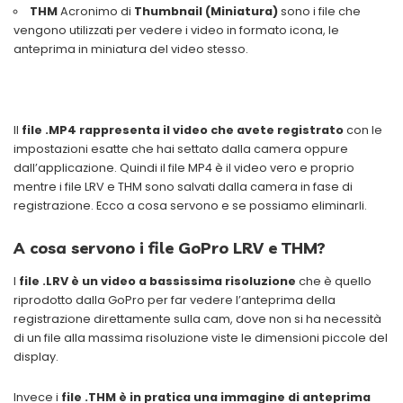
THM
Acronimo di
Thumbnail (Miniatura)
sono i file che
vengono utilizzati per vedere i video in formato icona, le
anteprima in miniatura del video stesso.
Il
file .MP4 rappresenta il video che avete registrato
con le
impostazioni esatte che hai settato dalla camera oppure
dall’applicazione. Quindi il file MP4 è il video vero e proprio
mentre i file LRV e THM sono salvati dalla camera in fase di
registrazione. Ecco a cosa servono e se possiamo eliminarli.
A cosa servono i file GoPro LRV e THM?
I
file .LRV è un video a bassissima risoluzione
che è quello
riprodotto dalla GoPro per far vedere l’anteprima della
registrazione direttamente sulla cam, dove non si ha necessità
di un file alla massima risoluzione viste le dimensioni piccole del
display.
Invece i
file .THM è in pratica una immagine di anteprima