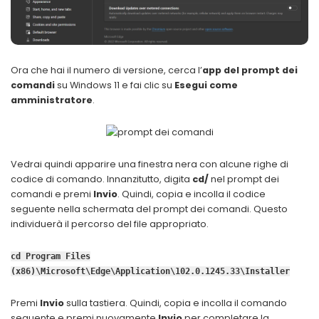
Ora che hai il numero di versione, cerca l’
app del prompt dei
comandi
su Windows 11 e fai clic su
Esegui come
amministratore
.
Vedrai quindi apparire una finestra nera con alcune righe di
codice di comando. Innanzitutto, digita
cd/
nel prompt dei
comandi e premi
Invio
. Quindi, copia e incolla il codice
seguente nella schermata del prompt dei comandi. Questo
individuerà il percorso del file appropriato.
cd Program Files
(x86)\Microsoft\Edge\Application\102.0.1245.33\Installer
Premi
Invio
sulla tastiera. Quindi, copia e incolla il comando
seguente e premi nuovamente
Invio
per completare la