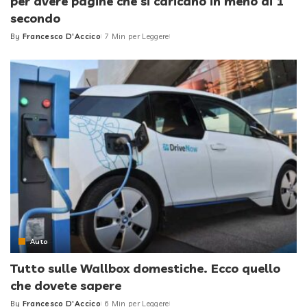
per avere pagine che si caricano in meno di 1
secondo
By
Francesco D'Accico
7 Min per Leggere
Posted
by
Auto
Tutto sulle Wallbox domestiche. Ecco quello
che dovete sapere
By
Francesco D'Accico
6 Min per Leggere