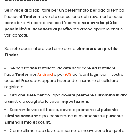
Se invece di disabilitare per un determinato periodo di tempo
l’account
Tinder
ma volete cancellarlo definitivamente ecco
come fare. Vi ricordo che così facendo
non avrete più la
possibilità di accedere al profilo
ma anche aprire le chat e i
vari contatti.
Se siete decisi allora vediamo come
eliminare un profilo
Tinder
:
Se non l’avete installata, dovete scaricare ed installare
l’app
Tinder
per
Android
e per
iOS
ed fate il login con il vostro
account Facebook oppure inserendo il numero di cellulare
registrato.
Ora che siete dentro l’app dovete premere sull’
omino
in alto
a sinistra e scegliete la voce
Impostazioni
.
Scorrendo verso il basso, dovrete premere sul pulsante
Elimina account
e poi confermare nuovamente sul pulsante
Elimina il mio account
.
Come ultimo step dovrete inserire la motivazione fra quelle