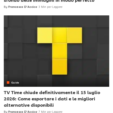
sfondo delle immagini in modo perfetto
By
Francesco D'Accico
3 Min per Leggere
Posted
by
Guide
TV Time chiude definitivamente il 15 luglio
2026: Come esportare i dati e le migliori
alternative disponibili
By
Francesco D'Accico
7 Min per Leggere