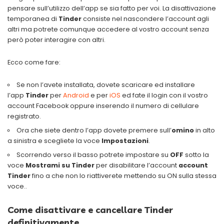
pensare sull’utilizzo dell’app se sia fatto per voi. La disattivazione
temporanea di
Tinder
consiste nel nascondere l’account agli
altri ma potrete comunque accedere al vostro account senza
però poter interagire con altri.
Ecco come fare:
Se non l’avete installata, dovete scaricare ed installare
l’app
Tinder
per
Android
e per
iOS
ed fate il login con il vostro
account Facebook oppure inserendo il numero di cellulare
registrato.
Ora che siete dentro l’app dovete premere sull’
omino
in alto
a sinistra e scegliete la voce
Impostazioni
.
Scorrendo verso il basso potrete impostare su
OFF
sotto la
voce
Mostrami su Tinder
per disabilitare l’account
account
Tinder
fino a che non lo riattiverete mettendo su ON sulla stessa
voce..
Come disattivare e cancellare Tinder
definitivamente