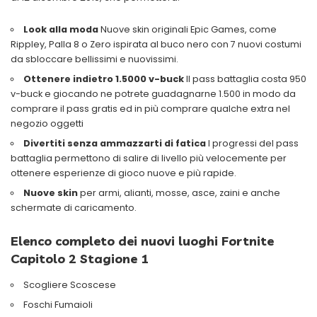
Look alla moda
Nuove skin originali Epic Games, come
Rippley, Palla 8 o Zero ispirata al buco nero con 7 nuovi costumi
da sbloccare bellissimi e nuovissimi.
Ottenere indietro 1.5000 v-buck
Il pass battaglia costa 950
v-buck e giocando ne potrete guadagnarne 1.500 in modo da
comprare il pass gratis ed in più comprare qualche extra nel
negozio oggetti
Divertiti senza ammazzarti di fatica
I progressi del pass
battaglia permettono di salire di livello più velocemente per
ottenere esperienze di gioco nuove e più rapide.
Nuove skin
per armi, alianti, mosse, asce, zaini e anche
schermate di caricamento.
Elenco completo dei nuovi luoghi Fortnite
Capitolo 2 Stagione 1
Scogliere Scoscese
Foschi Fumaioli