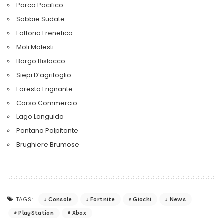
Parco Pacifico
Sabbie Sudate
Fattoria Frenetica
Moli Molesti
Borgo Bislacco
Siepi D’agrifoglio
Foresta Frignante
Corso Commercio
Lago Languido
Pantano Palpitante
Brughiere Brumose
Console
Fortnite
Giochi
News
TAGS:
PlayStation
Xbox