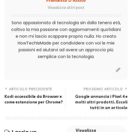
Francesco D'Accico
Visualizza altri post
Sono appassionato di tecnologia sin dalla tenera età,
coltivo la mia passione con aggiornamenti quotidiani
e non mi lascio scappare proprio nulla. Ho creato
HowTechIsMade per condividere con voi le mie
passioni ed aiutarvi ad avere un approccio più
semplice con la tecnologia.
ARTICOLO PRECEDENTE
PROSSIMO ARTICOLO
Kodi accessibile da Browser e
Google annuncia i Pixel 4 e
come estensione per Chrome?
molti altri prodotti. Eccoli
tutti in un articolo
Visualizza
Lascia un