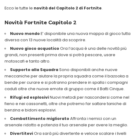
Ecco le tutte le
novità del Capitolo 2 di Fortnite
.
Novità Fortnite Capitolo 2
Nuovo mondo
E’ disponibile una nuova mappa di gioco tutta
diversa con 13 nuove località da scoprire.
Nuovo gioco acquatico
Ora l’acqua è una delle novità più
grandi, non presenti prima dove si potrà pescare, usare
motoscafi e tanto altro.
Supporto alla Squadra
Sono disponibili anche nuove
meccaniche per aiutare la propria squadra come il bazooka a
bende per curare e si potranno prendere in spalla i compagni
caduti oltre che nuove emote di gruppo come il Batti Cinque.
Rifugi ed esplosivi
Nuovi metodi per nascondersi come nel
fieno e nei cassonetti, oltre che potremo far saltare taniche di
benzina e bidoni esplosivi.
Combattimento migliorato
Affronta i nemici con un
arsenale ridotto e potenzia il tuo arsenale per avere la meglio.
Divertitevi
Ora sarà più divertente e veloce scalare i livelli