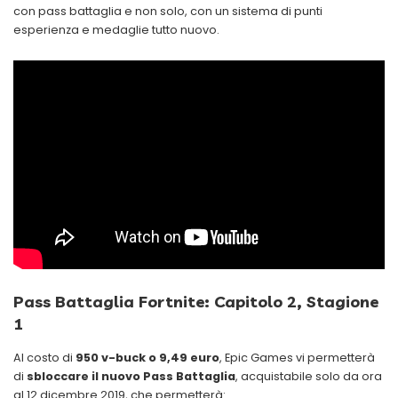
con pass battaglia e non solo, con un sistema di punti
esperienza e medaglie tutto nuovo.
Pass Battaglia Fortnite: Capitolo 2, Stagione
1
Al costo di
950 v-buck o 9,49 euro
, Epic Games vi permetterà
di
sbloccare il nuovo Pass Battaglia
, acquistabile solo da ora
al 12 dicembre 2019, che permetterà: