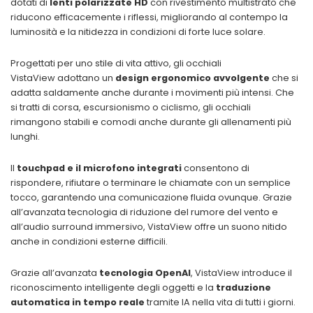
dotati di
lenti polarizzate HD
con rivestimento multistrato che
riducono efficacemente i riflessi, migliorando al contempo la
luminosità e la nitidezza in condizioni di forte luce solare.
Progettati per uno stile di vita attivo, gli occhiali
VistaView adottano un
design ergonomico avvolgente
che si
adatta saldamente anche durante i movimenti più intensi. Che
si tratti di corsa, escursionismo o ciclismo, gli occhiali
rimangono stabili e comodi anche durante gli allenamenti più
lunghi.
Il
touchpad e il microfono integrati
consentono di
rispondere, rifiutare o terminare le chiamate con un semplice
tocco, garantendo una comunicazione fluida ovunque. Grazie
all’avanzata tecnologia di riduzione del rumore del vento e
all’audio surround immersivo, VistaView offre un suono nitido
anche in condizioni esterne difficili.
Grazie all’avanzata
tecnologia OpenAI
, VistaView introduce il
riconoscimento intelligente degli oggetti e la
traduzione
automatica in tempo reale
tramite IA nella vita di tutti i giorni.