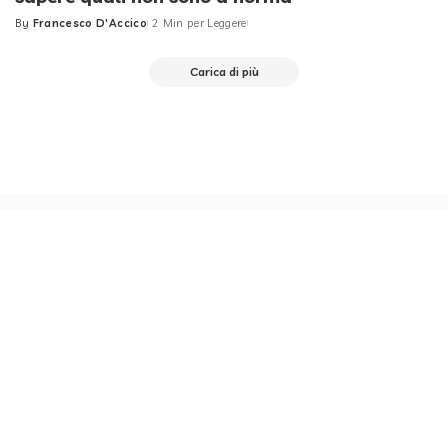
By
Francesco D'Accico
2 Min per Leggere
Posted
by
Carica di più
Redazione
About us
Privacy Policy
Contattami
Richiedi un Articolo