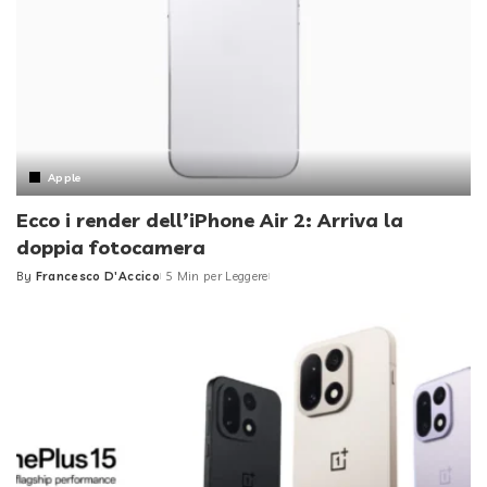
Apple
Ecco i render dell’iPhone Air 2: Arriva la
doppia fotocamera
By
Francesco D'Accico
5 Min per Leggere
Posted
by