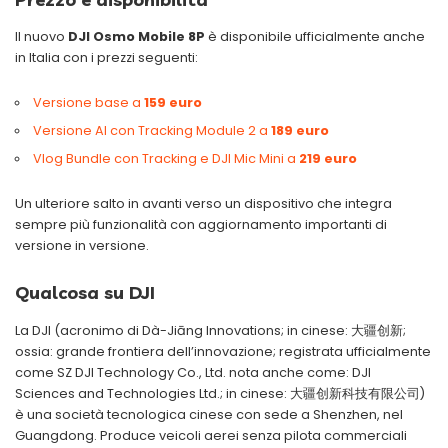
Il nuovo
DJI Osmo Mobile 8P
è disponibile ufficialmente anche
in Italia con i prezzi seguenti:
Versione base a
159
euro
Versione AI con Tracking Module 2 a
189
euro
Vlog Bundle con Tracking e DJI Mic Mini a
219
euro
Un ulteriore salto in avanti verso un dispositivo che integra
sempre più funzionalità con aggiornamento importanti di
versione in versione.
Qualcosa su DJI
La DJI (acronimo di Dà-Jiāng Innovations; in cinese: 大疆创新;
ossia: grande frontiera dell’innovazione; registrata ufficialmente
come SZ DJI Technology Co., Ltd. nota anche come: DJI
Sciences and Technologies Ltd.; in cinese: 大疆创新科技有限公司)
è una società tecnologica cinese con sede a Shenzhen, nel
Guangdong. Produce veicoli aerei senza pilota commerciali