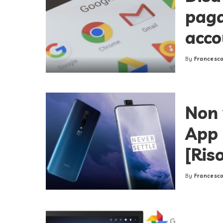
paga
acco
By
Francesco
Posted
by
Non 
App 
[Ris
By
Francesco
Posted
by