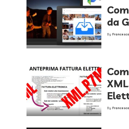
Come
da G
By
Francesco
Posted
by
Come
XML.
Elet
By
Francesco
Posted
by