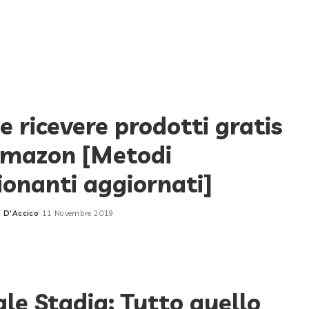
 ricevere prodotti gratis
Amazon [Metodi
ionanti aggiornati]
 D'Accico
11 Novembre 2019
le Stadia: Tutto quello