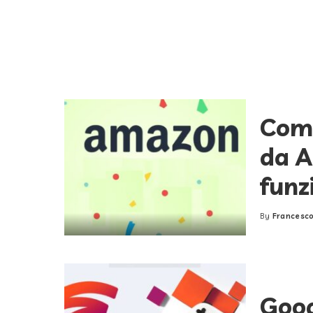
Come
da 
funz
By
Francesco
Posted
by
Goog