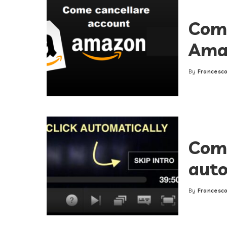
Come
Ama
By
Francesco
Posted
by
Come
auto
By
Francesco
Posted
by