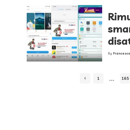
Rimu
smar
disa
By
Francesco
Posted
by
…
1
165