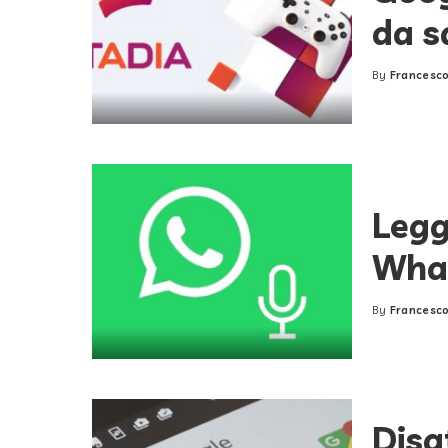
da s
By
Francesco
Posted
by
Legg
What
By
Francesco
Posted
by
Disa