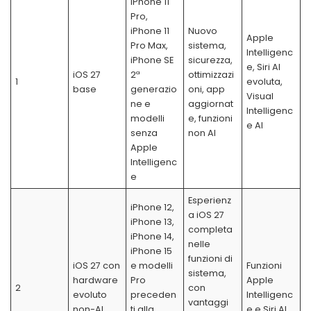
iPhone 11
Pro,
iPhone 11
Nuovo
Apple
Pro Max,
sistema,
Intelligenc
iPhone SE
sicurezza,
e, Siri AI
iOS 27
2ª
ottimizzazi
1
evoluta,
base
generazio
oni, app
Visual
ne e
aggiornat
Intelligenc
modelli
e, funzioni
e AI
senza
non AI
Apple
Intelligenc
e
Esperienz
iPhone 12,
a iOS 27
iPhone 13,
completa
iPhone 14,
nelle
iPhone 15
funzioni di
iOS 27 con
e modelli
Funzioni
sistema,
hardware
Pro
Apple
2
con
evoluto
preceden
Intelligenc
vantaggi
non-AI
ti alla
e e Siri AI