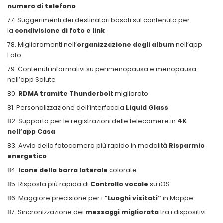
numero di telefono
Suggerimenti dei destinatari basati sul contenuto per
la
condivisione di foto e link
Miglioramenti nell’
organizzazione degli album
nell’app
Foto
Contenuti informativi su perimenopausa e menopausa
nell’app Salute
RDMA tramite Thunderbolt
migliorato
Personalizzazione dell’interfaccia
Liquid Glass
Supporto per le registrazioni delle telecamere in
4K
nell’app Casa
Avvio della fotocamera più rapido in modalità
Risparmio
energetico
Icone della barra laterale
colorate
Risposta più rapida di
Controllo vocale
su iOS
Maggiore precisione per i
“Luoghi visitati”
in Mappe
Sincronizzazione dei
messaggi migliorata
tra i dispositivi