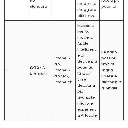
ne
locale più
moderne,
standard
potente
maggiore
efficienza
Massimo
livello:
modello
Apple
Intelligenc
Restano
e on-
iPhone 17
possibili
device più
Pro,
limiti di
iOS 27 AI
potente,
6
iPhone 17
lingua,
premium
funzioni
Pro Max,
Paese e
Siri e
iPhone Air
disponibilit
dettatura
à iniziale
più
avanzate,
migliore
esperienz
a AI locale