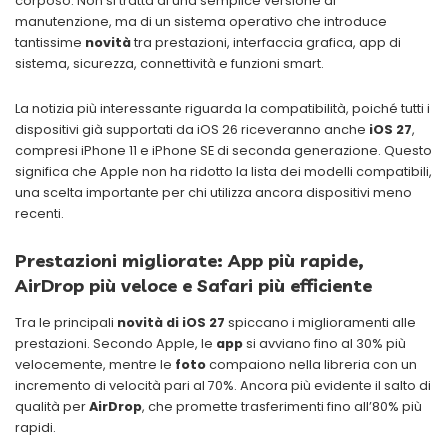
corposo. Non si tratta di una semplice versione di
manutenzione, ma di un sistema operativo che introduce
tantissime
novità
tra prestazioni, interfaccia grafica, app di
sistema, sicurezza, connettività e funzioni smart.
La notizia più interessante riguarda la compatibilità, poiché tutti i
dispositivi già supportati da iOS 26 riceveranno anche
iOS 27
,
compresi iPhone 11 e iPhone SE di seconda generazione. Questo
significa che Apple non ha ridotto la lista dei modelli compatibili,
una scelta importante per chi utilizza ancora dispositivi meno
recenti.
Prestazioni migliorate: App più rapide,
AirDrop più veloce e Safari più efficiente
Tra le principali
novità di iOS 27
spiccano i miglioramenti alle
prestazioni. Secondo Apple, le
app
si avviano fino al 30% più
velocemente, mentre le
foto
compaiono nella libreria con un
incremento di velocità pari al 70%. Ancora più evidente il salto di
qualità per
AirDrop
, che promette trasferimenti fino all’80% più
rapidi.