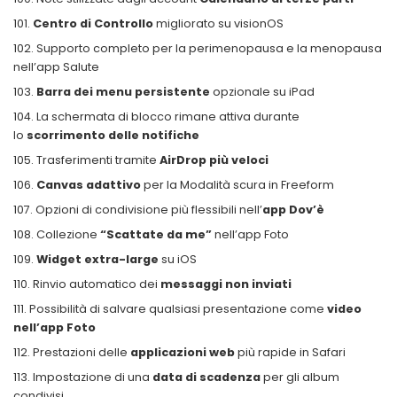
Centro di Controllo
migliorato su visionOS
Supporto completo per la perimenopausa e la menopausa
nell’app Salute
Barra dei menu persistente
opzionale su iPad
La schermata di blocco rimane attiva durante
lo
scorrimento delle notifiche
Trasferimenti tramite
AirDrop più veloci
Canvas adattivo
per la Modalità scura in Freeform
Opzioni di condivisione più flessibili nell’
app Dov’è
Collezione
“Scattate da me”
nell’app Foto
Widget extra-large
su iOS
Rinvio automatico dei
messaggi non inviati
Possibilità di salvare qualsiasi presentazione come
video
nell’app Foto
Prestazioni delle
applicazioni web
più rapide in Safari
Impostazione di una
data di scadenza
per gli album
condivisi