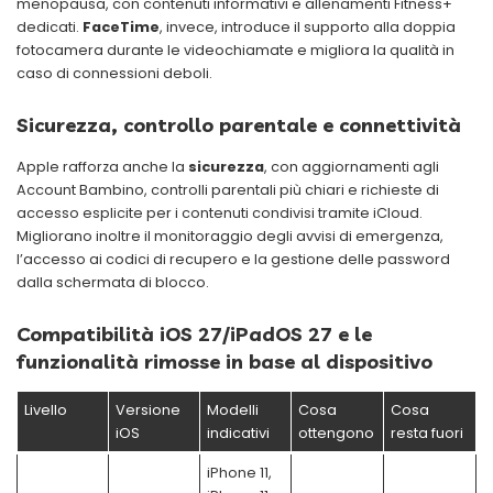
menopausa, con contenuti informativi e allenamenti Fitness+
dedicati.
FaceTime
, invece, introduce il supporto alla doppia
fotocamera durante le videochiamate e migliora la qualità in
caso di connessioni deboli.
Sicurezza, controllo parentale e connettività
Apple rafforza anche la
sicurezza
, con aggiornamenti agli
Account Bambino, controlli parentali più chiari e richieste di
accesso esplicite per i contenuti condivisi tramite iCloud.
Migliorano inoltre il monitoraggio degli avvisi di emergenza,
l’accesso ai codici di recupero e la gestione delle password
dalla schermata di blocco.
Compatibilità iOS 27/iPadOS 27 e le
funzionalità rimosse in base al dispositivo
Livello
Versione
Modelli
Cosa
Cosa
iOS
indicativi
ottengono
resta fuori
iPhone 11,