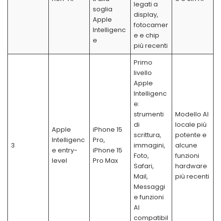
legati a
soglia
display,
Apple
fotocamer
Intelligenc
e e chip
e
più recenti
Primo
livello
Apple
Intelligenc
e:
strumenti
Modello AI
di
locale più
Apple
iPhone 15
scrittura,
potente e
Intelligenc
Pro,
3
immagini,
alcune
e entry-
iPhone 15
Foto,
funzioni
level
Pro Max
Safari,
hardware
Mail,
più recenti
Messaggi
e funzioni
AI
compatibil