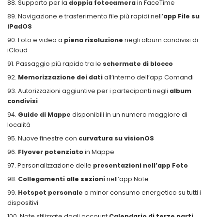
Supporto per la
doppia fotocamera
in FaceTime
Navigazione e trasferimento file più rapidi nell’
app File su
iPadOS
Foto e video a
piena risoluzione
negli album condivisi di
iCloud
Passaggio più rapido tra le
schermate di blocco
Memorizzazione dei dati
all’interno dell’app Comandi
Autorizzazioni aggiuntive per i partecipanti negli
album
condivisi
Guide di Mappe
disponibili in un numero maggiore di
località
Nuove finestre con
curvatura su visionOS
Flyover potenziato
in Mappe
Personalizzazione delle
presentazioni nell’app Foto
Collegamenti alle sezioni
nell’app Note
Hotspot personale
a minor consumo energetico su tutti i
dispositivi
Note stilizzate dagli account
Calendario di terze parti