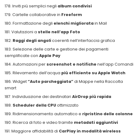
Inviti più semplici negli
album condivisi
Cartelle collaborative in
Freeform
Formattazione degli
elenchi migliorata
in Mail
Valutazioni a
stelle nell’app Foto
Raggi degli angoli
coerenti nell’interfaccia grafica
Selezione delle carte e gestione dei pagamenti
semplificate con
Apple Pay
Automazioni per
screenshot e notifiche
nell’app Comandi
Rilevamento dell’acqua
più efficiente su Apple Watch
Widget
“Auto parcheggiata”
di Mappe nella Raccolta
smart
Individuazione dei destinatari
AirDrop più rapida
Scheduler della CPU
ottimizzato
Ridimensionamento automatico e
ripristino delle colonne
Ricerca di foto e video tramite
metadati aggiuntivi
Maggiore affidabilità di
CarPlay in modalità wireless