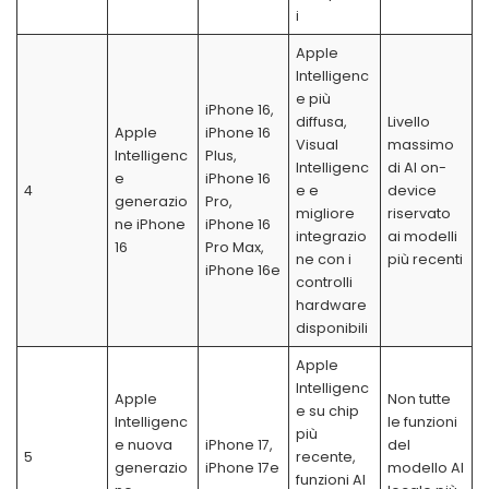
i
Apple
Intelligenc
e più
iPhone 16,
diffusa,
Livello
Apple
iPhone 16
Visual
massimo
Intelligenc
Plus,
Intelligenc
di AI on-
e
iPhone 16
4
e e
device
generazio
Pro,
migliore
riservato
ne iPhone
iPhone 16
integrazio
ai modelli
16
Pro Max,
ne con i
più recenti
iPhone 16e
controlli
hardware
disponibili
Apple
Intelligenc
Apple
Non tutte
e su chip
Intelligenc
le funzioni
più
e nuova
iPhone 17,
del
5
recente,
generazio
iPhone 17e
modello AI
funzioni AI