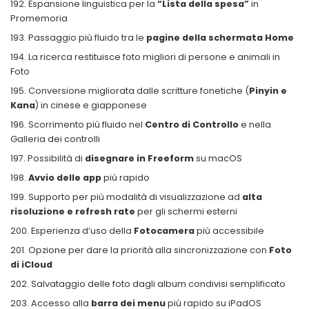
Espansione linguistica per la
“Lista della spesa”
in
Promemoria
Passaggio più fluido tra le
pagine della schermata Home
La ricerca restituisce foto migliori di persone e animali in
Foto
Conversione migliorata dalle scritture fonetiche (
Pinyin e
Kana
) in cinese e giapponese
Scorrimento più fluido nel
Centro di Controllo
e nella
Galleria dei controlli
Possibilità di
disegnare in Freeform
su macOS
Avvio delle app
più rapido
Supporto per più modalità di visualizzazione ad
alta
risoluzione e refresh rate
per gli schermi esterni
Esperienza d’uso della
Fotocamera
più accessibile
Opzione per dare la priorità alla sincronizzazione con
Foto
di iCloud
Salvataggio delle foto dagli album condivisi semplificato
Accesso alla
barra dei menu
più rapido su iPadOS