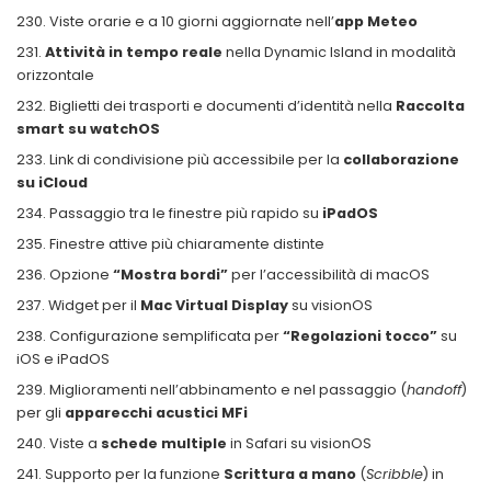
Viste orarie e a 10 giorni aggiornate nell’
app Meteo
Attività in tempo reale
nella Dynamic Island in modalità
orizzontale
Biglietti dei trasporti e documenti d’identità nella
Raccolta
smart su watchOS
Link di condivisione più accessibile per la
collaborazione
su iCloud
Passaggio tra le finestre più rapido su
iPadOS
Finestre attive più chiaramente distinte
Opzione
“Mostra bordi”
per l’accessibilità di macOS
Widget per il
Mac Virtual Display
su visionOS
Configurazione semplificata per
“Regolazioni tocco”
su
iOS e iPadOS
Miglioramenti nell’abbinamento e nel passaggio (
handoff
)
per gli
apparecchi acustici MFi
Viste a
schede multiple
in Safari su visionOS
Supporto per la funzione
Scrittura a mano
(
Scribble
) in