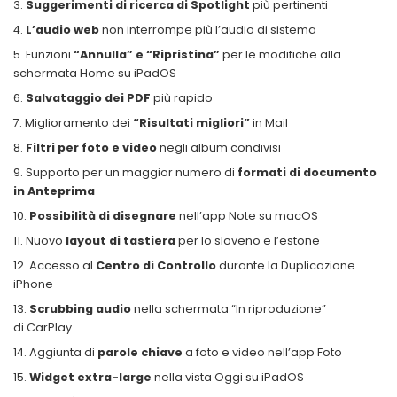
Suggerimenti di ricerca di Spotlight
più pertinenti
L’audio web
non interrompe più l’audio di sistema
Funzioni
“Annulla” e “Ripristina”
per le modifiche alla
schermata Home su iPadOS
Salvataggio dei PDF
più rapido
Miglioramento dei
“Risultati migliori”
in Mail
Filtri per foto e video
negli album condivisi
Supporto per un maggior numero di
formati di documento
in Anteprima
Possibilità di disegnare
nell’app Note su macOS
Nuovo
layout di tastiera
per lo sloveno e l’estone
Accesso al
Centro di Controllo
durante la Duplicazione
iPhone
Scrubbing audio
nella schermata “In riproduzione”
di CarPlay
Aggiunta di
parole chiave
a foto e video nell’app Foto
Widget extra-large
nella vista Oggi su iPadOS