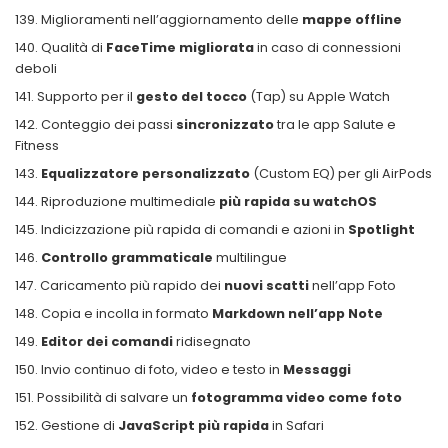
Miglioramenti nell’aggiornamento delle
mappe offline
Qualità di
FaceTime migliorata
in caso di connessioni
deboli
Supporto per il
gesto del tocco
(Tap) su Apple Watch
Conteggio dei passi
sincronizzato
tra le app Salute e
Fitness
Equalizzatore personalizzato
(Custom EQ) per gli AirPods
Riproduzione multimediale
più rapida su watchOS
Indicizzazione più rapida di comandi e azioni in
Spotlight
Controllo grammaticale
multilingue
Caricamento più rapido dei
nuovi scatti
nell’app Foto
Copia e incolla in formato
Markdown nell’app Note
Editor dei comandi
ridisegnato
Invio continuo di foto, video e testo in
Messaggi
Possibilità di salvare un
fotogramma video come foto
Gestione di
JavaScript più rapida
in Safari