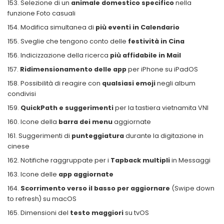
Selezione di un
animale domestico specifico
nella
funzione Foto casuali
Modifica simultanea di
più eventi in Calendario
Sveglie che tengono conto delle
festività in Cina
Indicizzazione della ricerca
più affidabile in Mail
Ridimensionamento delle app
per iPhone su iPadOS
Possibilità di reagire con
qualsiasi emoji
negli album
condivisi
QuickPath e suggerimenti
per la tastiera vietnamita VNI
Icone della
barra dei menu
aggiornate
Suggerimenti di
punteggiatura
durante la digitazione in
cinese
Notifiche raggruppate per i
Tapback multipli
in Messaggi
Icone delle
app aggiornate
Scorrimento verso il basso per aggiornare
(Swipe down
to refresh) su macOS
Dimensioni del
testo maggiori
su tvOS