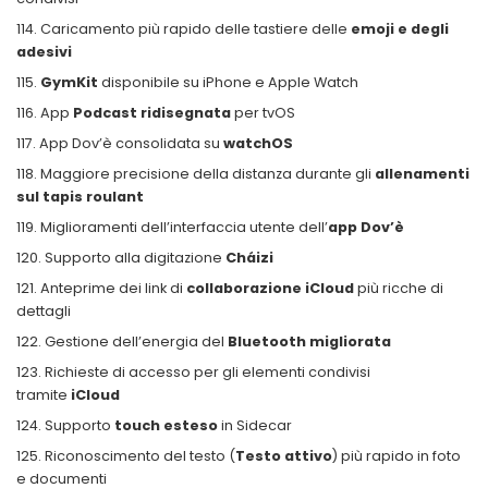
Caricamento più rapido delle tastiere delle
emoji e degli
adesivi
GymKit
disponibile su iPhone e Apple Watch
App
Podcast ridisegnata
per tvOS
App Dov’è consolidata su
watchOS
Maggiore precisione della distanza durante gli
allenamenti
sul tapis roulant
Miglioramenti dell’interfaccia utente dell’
app Dov’è
Supporto alla digitazione
Cháizi
Anteprime dei link di
collaborazione iCloud
più ricche di
dettagli
Gestione dell’energia del
Bluetooth migliorata
Richieste di accesso per gli elementi condivisi
tramite
iCloud
Supporto
touch esteso
in Sidecar
Riconoscimento del testo (
Testo attivo
) più rapido in foto
e documenti