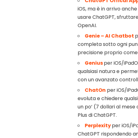
ChatGPT Offical Ap
iOS, ma è in arrivo anche
usare ChatGPT, sfruttare
OpenAI.
Genie – AI Chatbot
p
completa sotto ogni pun
precisione proprio come 
Genius
per iOS/iPadOS
qualsiasi natura e permet
con un avanzato controllo
ChatOn
per iOS/iPadO
evoluta e chiedere qualsi
un po’ (7 dollari al mese
Plus di ChatGPT.
Perplexity
per iOS/iPa
ChatGPT rispondendo anc