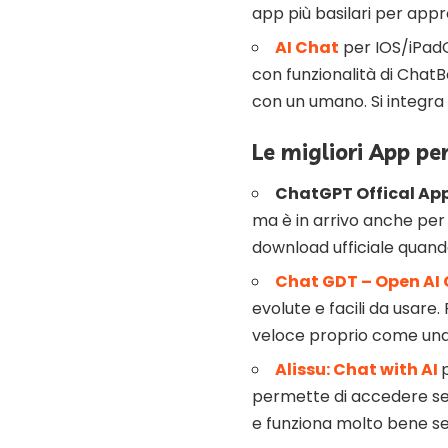
app più basilari per appr
AI Chat
per IOS/iPadOS
con funzionalità di Chat
con un umano. Si integra c
Le migliori App p
ChatGPT Offical Ap
ma è in arrivo anche per 
download ufficiale quando
Chat GDT – Open AI
evolute e facili da usare.
veloce proprio come una
Alissu: Chat with AI
permette di accedere sen
e funziona molto bene seb