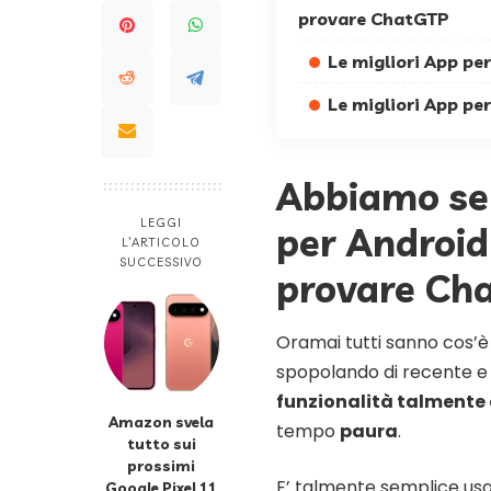
provare ChatGTP
Le migliori App pe
Le migliori App pe
Abbiamo sel
LEGGI
per Android
L’ARTICOLO
SUCCESSIVO
provare Ch
Oramai tutti sanno cos’
spopolando di recente e c
funzionalità talmente
Amazon svela
tempo
paura
.
tutto sui
prossimi
E’ talmente semplice us
Google Pixel 11