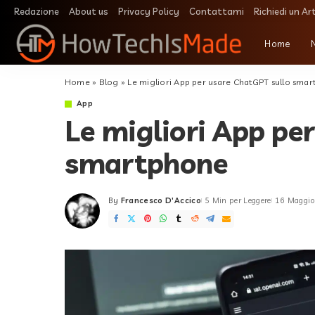
Redazione
About us
Privacy Policy
Contattami
Richiedi un Ar
Home
Home
»
Blog
»
Le migliori App per usare ChatGPT sullo sma
App
Le migliori App pe
smartphone
By
Francesco D'Accico
5 Min per Leggere
16 Maggi
Posted
by