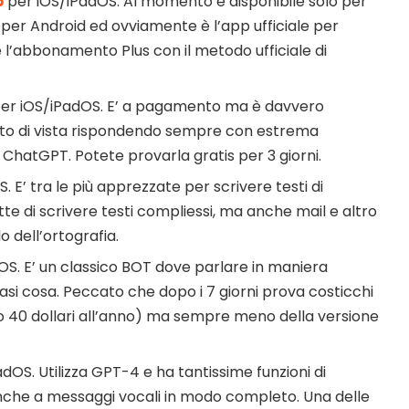
p
per iOS/iPadOS. Al momento è disponibile solo per
 per Android ed ovviamente è l’app ufficiale per
 l’abbonamento Plus con il metodo ufficiale di
er iOS/iPadOS. E’ a pagamento ma è davvero
to di vista rispondendo sempre con estrema
ChatGPT. Potete provarla gratis per 3 giorni.
. E’ tra le più apprezzate per scrivere testi di
te di scrivere testi compliessi, ma anche mail e altro
 dell’ortografia.
S. E’ un classico BOT dove parlare in maniera
asi cosa. Peccato che dopo i 7 giorni prova costicchi
 o 40 dollari all’anno) ma sempre meno della versione
dOS. Utilizza GPT-4 e ha tantissime funzioni di
he a messaggi vocali in modo completo. Una delle