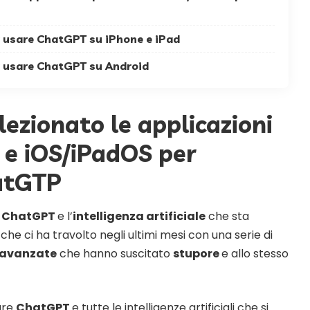
r usare ChatGPT su iPhone e iPad
r usare ChatGPT su Android
ezionato le applicazioni
 e iOS/iPadOS per
atGTP
è
ChatGPT
e l’
intelligenza artificiale
che sta
he ci ha travolto negli ultimi mesi con una serie di
 avanzate
che hanno suscitato
stupore
e allo stesso
are
ChatGPT
e tutte le intelligenze artificiali che si