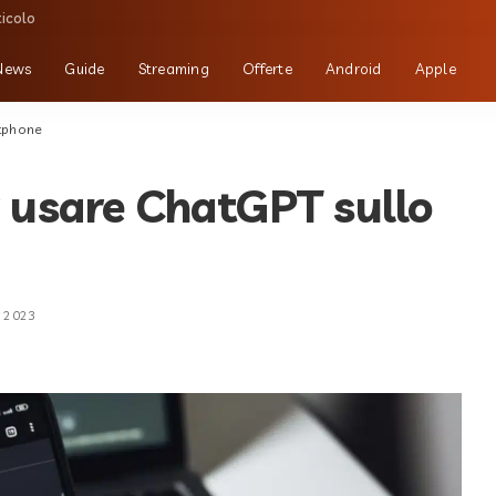
ticolo
News
Guide
Streaming
Offerte
Android
Apple
rtphone
r usare ChatGPT sullo
o 2023