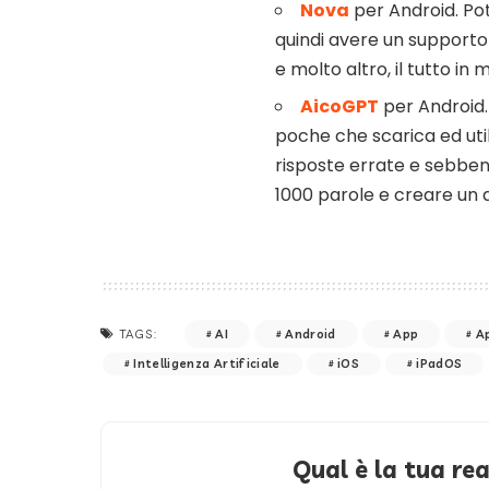
Nova
per Android. Po
quindi avere un supporto
e molto altro, il tutto i
AicoGPT
per Android.
poche che scarica ed util
risposte errate e sebben
1000 parole e creare un 
AI
Android
App
A
TAGS:
Intelligenza Artificiale
iOS
iPadOS
Qual è la tua re