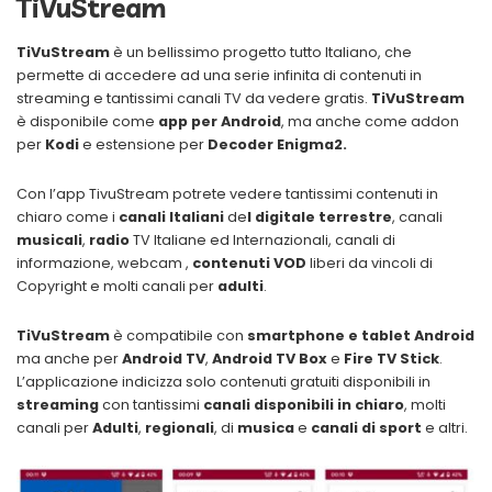
TiVuStream
TiVuStream
è un bellissimo progetto tutto Italiano, che
permette di accedere ad una serie infinita di contenuti in
streaming e tantissimi canali TV da vedere gratis.
TiVuStream
è disponibile come
app per Android
, ma anche come addon
per
Kodi
e estensione per
Decoder
Enigma2.
Con l’app TivuStream potrete vedere tantissimi contenuti in
chiaro come i
canali Italiani
de
l digitale terrestre
, canali
musicali
,
radio
TV Italiane ed Internazionali, canali di
informazione, webcam ,
contenuti VOD
liberi da vincoli di
Copyright e molti canali per
adulti
.
TiVuStream
è compatibile con
smartphone e tablet Android
ma anche per
Android TV
,
Android TV Box
e
Fire TV Stick
.
L’applicazione indicizza solo contenuti gratuiti disponibili in
streaming
con tantissimi
canali disponibili in chiaro
, molti
canali per
Adulti
,
regionali
, di
musica
e
canali di sport
e altri.