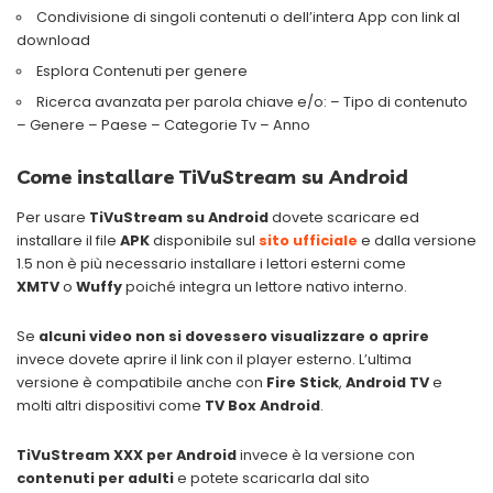
Condivisione di singoli contenuti o dell’intera App con link al
download
Esplora Contenuti per genere
Ricerca avanzata per parola chiave e/o: – Tipo di contenuto
– Genere – Paese – Categorie Tv – Anno
Come installare
TiVuStream
su Android
Per usare
TiVuStream
su Android
dovete scaricare ed
installare il file
APK
disponibile sul
sito ufficiale
e dalla versione
1.5 non è più necessario installare i lettori esterni come
XMTV
o
Wuffy
poiché integra un lettore nativo interno.
Se
alcuni video non si dovessero visualizzare o aprire
invece dovete aprire il link con il player esterno. L’ultima
versione è compatibile anche con
Fire Stick
,
Android TV
e
molti altri dispositivi come
TV Box Android
.
TiVuStream
XXX per Android
invece è la versione con
contenuti per adulti
e potete scaricarla dal sito