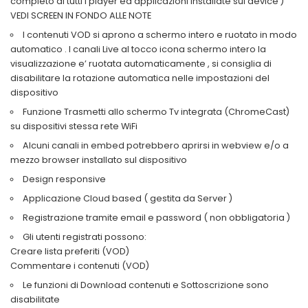
completo di tutti i player ed applicazioni installate sul device )
VEDI SCREEN IN FONDO ALLE NOTE
I contenuti VOD si aprono a schermo intero e ruotato in modo
automatico . I canali Live al tocco icona schermo intero la
visualizzazione e’ ruotata automaticamente , si consiglia di
disabilitare la rotazione automatica nelle impostazioni del
dispositivo
Funzione Trasmetti allo schermo Tv integrata (ChromeCast)
su dispositivi stessa rete WiFi
Alcuni canali in embed potrebbero aprirsi in webview e/o a
mezzo browser installato sul dispositivo
Design responsive
Applicazione Cloud based ( gestita da Server )
Registrazione tramite email e password ( non obbligatoria )
Gli utenti registrati possono:
Creare lista preferiti (VOD)
Commentare i contenuti (VOD)
Le funzioni di Download contenuti e Sottoscrizione sono
disabilitate