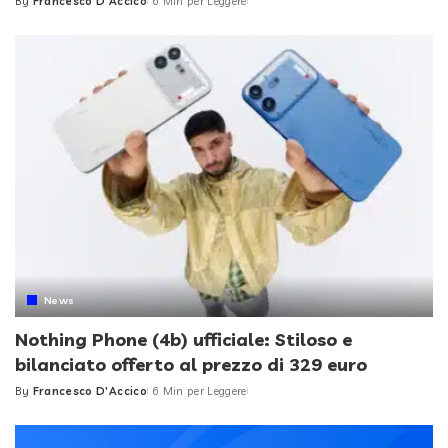
By
Francesco D'Accico
6 Min per Leggere
Posted
by
News
Nothing Phone (4b) ufficiale: Stiloso e
bilanciato offerto al prezzo di 329 euro
By
Francesco D'Accico
6 Min per Leggere
Posted
by