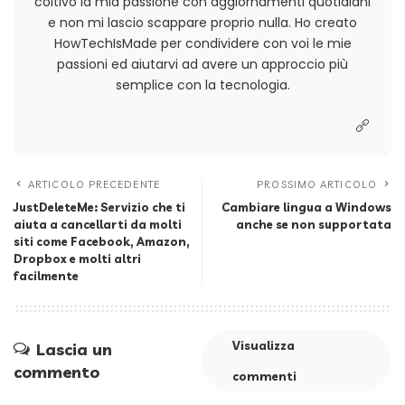
coltivo la mia passione con aggiornamenti quotidiani
e non mi lascio scappare proprio nulla. Ho creato
HowTechIsMade per condividere con voi le mie
passioni ed aiutarvi ad avere un approccio più
semplice con la tecnologia.
ARTICOLO PRECEDENTE
PROSSIMO ARTICOLO
JustDeleteMe: Servizio che ti
Cambiare lingua a Windows
aiuta a cancellarti da molti
anche se non supportata
siti come Facebook, Amazon,
Dropbox e molti altri
facilmente
Visualizza
Lascia un
commento
commenti