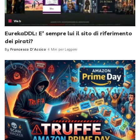
Web
EurekaDDL: E’ sempre lui il sito di riferimento
dei pirati?
By
Francesco D'Accico
4 Min per Leggere
Posted
by