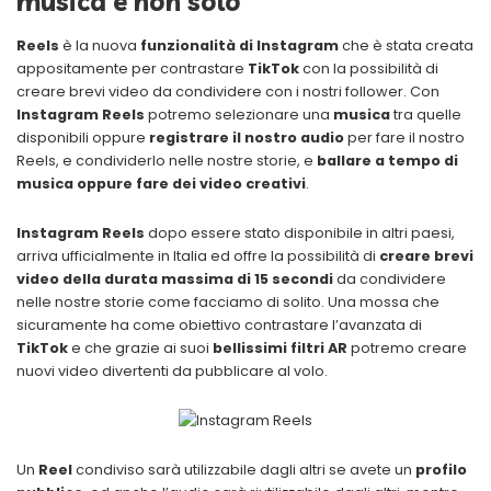
musica e non solo
Reels
è la nuova
funzionalità di Instagram
che è stata creata
appositamente per contrastare
TikTok
con la possibilità di
creare brevi video da condividere con i nostri follower. Con
Instagram Reels
potremo selezionare una
musica
tra quelle
disponibili oppure
registrare il nostro audio
per fare il nostro
Reels, e condividerlo nelle nostre storie, e
ballare a tempo di
musica oppure fare dei video creativi
.
Instagram Reels
dopo essere stato disponibile in altri paesi,
arriva ufficialmente in Italia ed offre la possibilità di
creare brevi
video della durata massima di 15 secondi
da condividere
nelle nostre storie come facciamo di solito. Una mossa che
sicuramente ha come obiettivo contrastare l’avanzata di
TikTok
e che grazie ai suoi
bellissimi filtri AR
potremo creare
nuovi video divertenti da pubblicare al volo.
Un
Reel
condiviso sarà utilizzabile dagli altri se avete un
profilo