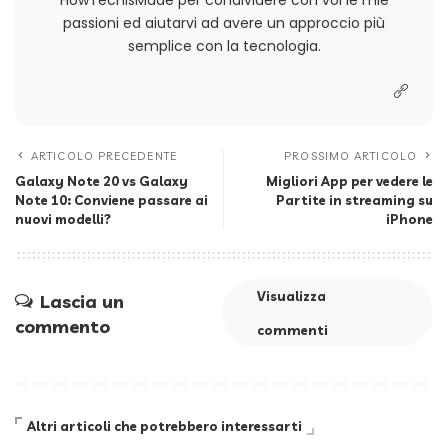
HowTechIsMade per condividere con voi le mie
passioni ed aiutarvi ad avere un approccio più
semplice con la tecnologia.
ARTICOLO PRECEDENTE
PROSSIMO ARTICOLO
Galaxy Note 20 vs Galaxy
Migliori App per vedere le
Note 10: Conviene passare ai
Partite in streaming su
nuovi modelli?
iPhone
Visualizza
Lascia un
commento
commenti
Altri articoli che potrebbero interessarti