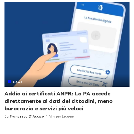
News
Addio ai certificati ANPR: La PA accede
direttamente ai dati dei cittadini, meno
burocrazia e servizi più veloci
By
Francesco D'Accico
4 Min per Leggere
Posted
by