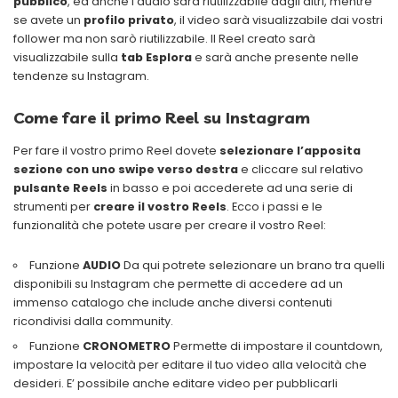
pubblico
, ed anche l’audio sarà riutilizzabile dagli altri, mentre
se avete un
profilo privato
, il video sarà visualizzabile dai vostri
follower ma non sarò riutilizzabile. Il Reel creato sarà
visualizzabile sulla
tab Esplora
e sarà anche presente nelle
tendenze su Instagram.
Come fare il primo Reel su Instagram
Per fare il vostro primo Reel dovete
selezionare l’apposita
sezione con uno swipe verso destra
e cliccare sul relativo
pulsante Reels
in basso e poi accederete ad una serie di
strumenti per
creare il vostro Reels
. Ecco i passi e le
funzionalità che potete usare per creare il vostro Reel:
Funzione
AUDIO
Da qui potrete selezionare un brano tra quelli
disponibili su Instagram che permette di accedere ad un
immenso catalogo che include anche diversi contenuti
ricondivisi dalla community.
Funzione
CRONOMETRO
Permette di impostare il countdown,
impostare la velocità per editare il tuo video alla velocità che
desideri. E’ possibile anche editare video per pubblicarli