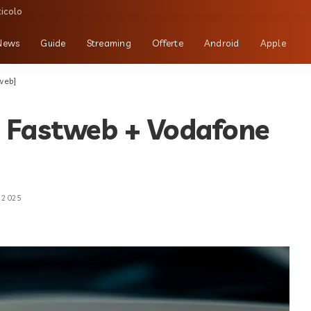
ticolo
News
Guide
Streaming
Offerte
Android
Apple
 web]
ne Fastweb + Vodafone
 2025