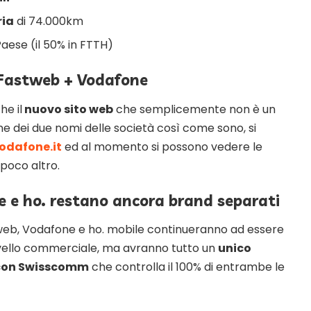
ria
di 74.000km
 Paese (il 50% in FTTH)
e Fastweb + Vodafone
he il
nuovo sito web
che semplicemente non è un
e dei due nomi delle società così come sono, si
odafone.it
ed al momento si possono vedere le
 poco altro.
 e ho. restano ancora brand separati
tweb, Vodafone e ho. mobile continueranno ad essere
livello commerciale, ma avranno tutto un
unico
 con Swisscomm
che controlla il 100% di entrambe le