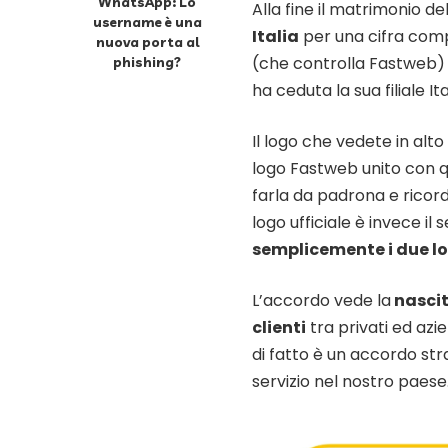
WhatsApp: Lo
Alla fine il matrimonio de
username è una
Italia
per una cifra comp
nuova porta al
(che controlla Fastweb) 
phishing?
ha ceduta la sua filiale Ita
Il logo che vedete in alt
logo Fastweb unito con q
farla da padrona e ricorda
logo ufficiale è invece il
semplicemente i due log
L’accordo vede la
nascit
clienti
tra privati ed azie
di fatto è un accordo stra
servizio nel nostro paese