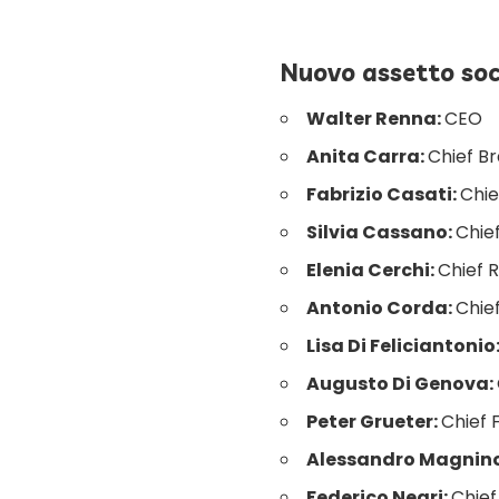
Nuovo assetto soc
Walter Renna:
CEO
Anita Carra:
Chief B
Fabrizio Casati:
Chie
Silvia Cassano:
Chie
Elenia Cerchi:
Chief R
Antonio Corda:
Chie
Lisa Di Feliciantonio
Augusto Di Genova:
Peter Grueter:
Chief 
Alessandro Magnin
Federico Negri:
Chief