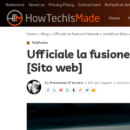
Redazione
About us
Privacy Policy
Contattami
Richiedi un Ar
Home
Home
»
Blog
»
Ufficiale la fusione Fastweb + Vodafone [Sito
Telefonia
Ufficiale la fusio
[Sito web]
By
Francesco D'Accico
4 Min per Leggere
1 Gennaio
Posted
by