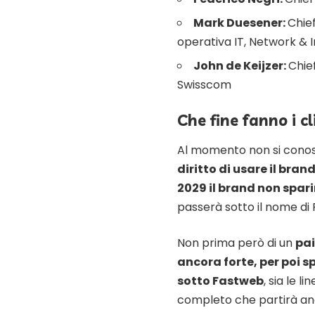
Mark Duesener:
Chie
operativa IT, Network & 
John de Keijzer:
Chie
Swisscom
Che fine fanno i c
Al momento non si conos
diritto di usare il bran
2029 il brand non spari
passerà sotto il nome di
Non prima però di un
pai
ancora forte, per poi s
sotto Fastweb
, sia le l
completo che partirà an