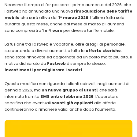
Neanche il tempo di far passare il primo aumento del 2026, che
Fastweb ha annunciato una nuova
rimodulazione delle tariffe
mobile
che sarà attiva dal
1° marzo 2026
. L’ultima fatta solo
durante questo mese, anche dal mese di marzo gli aumenti
sono compresi tra
1 e 4 euro
per diverse tariffe mobile.
La fusione tra Fastweb e Vodafone, oltre ai tagli di personale,
sta portando a diversi aumenti, e tutte le
offerte storiche
,
sono state rinnovate ed aggiornate ad un costo molto più alto. Il
motivo dichiarato da
Fastweb
è sempre lo stesso,
investimenti per migliorare i servizi
.
Questa modifica non riguarda i clienti coinvolti negli aumenti di
gennaio 2026, ma
un nuovo gruppo di utenti
, che sarà
informato tramite
SMS entro febbraio 2026
. L’operatore
specifica che eventuali
sconti già applicati
alle offerte
continueranno a rimanere validi anche dopo l’aumento.