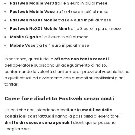
Fastweb Mobile Ver3
tra 1 e 3 euro in più al mese
Fastweb Mobile Voce
tra 1 e 4 euro in più al mese
Fastweb NeXXt Mobile
tra 1 e 4 euro in più al mese
Fastweb NeXXt Mobile Mini
tra 1 e 3 euro in più al mese
Mobile Giga
tra 1 e 3 euro in più al mese
Mobile Voce
tra 1 e 4 euro in più al mese
In sostanza, quasi tutte le
offerte non tanto recenti
dell’operatore subiscono un adeguamento al rialzo,
confermando la volontà di uniformare i prezzi del vecchio listino
a quelli attuali ed ovviamente con aumenti su moltissimi piani
tariffari.
Come fare disdetta Fastweb senza costi
I clienti che non intendono accettare la
modifica delle
condizioni contrattuali
hanno la possibilità di esercitare il
diritto di recesso senza penali
. I clienti quindi possono
scegliere se: