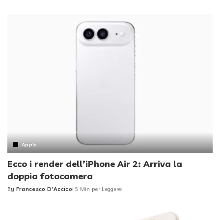
Posted
by
Apple
Ecco i render dell’iPhone Air 2: Arriva la
doppia fotocamera
By
Francesco D'Accico
5 Min per Leggere
Posted
by