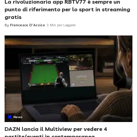
La rivoluzionaria app RBTV77 è sempre un
punto di riferimento per lo sport in streaming
gratis
By
Francesco D'Accico
3 Min per Leggere
Posted
by
News
DAZN lancia il Multiview per vedere 4
partite/eventi in contemporanea