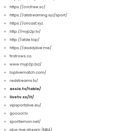
https://cricfree.sc/
https://allstreaming.xyz/sport/
https://oncast.xyz
http://myp2p.tv/
http://atde.top/
https://daddylive.me/
firstrows.co
www.myp2p.biz/
toplivematch.com/
redstreams.tv/
assia.tv/table/
livetv.sx/it/
vipsportslive.eu/
gooool.tv
sportlemon.net/
nba-live.stream (NBA)