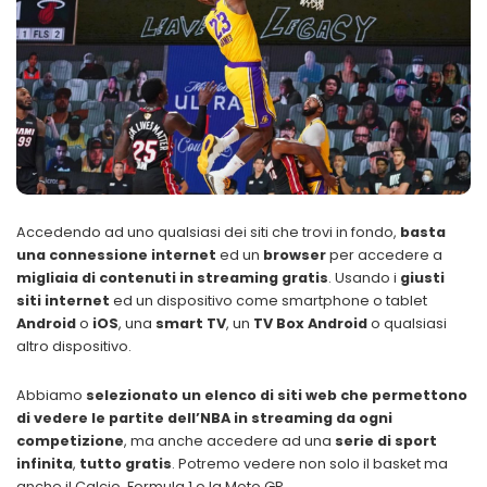
Accedendo ad uno qualsiasi dei siti che trovi in fondo,
basta
una connessione internet
ed un
browser
per accedere a
migliaia di contenuti in streaming gratis
. Usando i
giusti
siti internet
ed un dispositivo come smartphone o tablet
Android
o
iOS
, una
smart TV
, un
TV Box Android
o qualsiasi
altro dispositivo.
Abbiamo
selezionato un elenco di siti web che permettono
di vedere le partite dell’NBA in streaming da ogni
competizione
, ma anche accedere ad una
serie di sport
infinita
,
tutto gratis
. Potremo vedere non solo il basket ma
anche il Calcio, Formula 1 o la Moto GP.