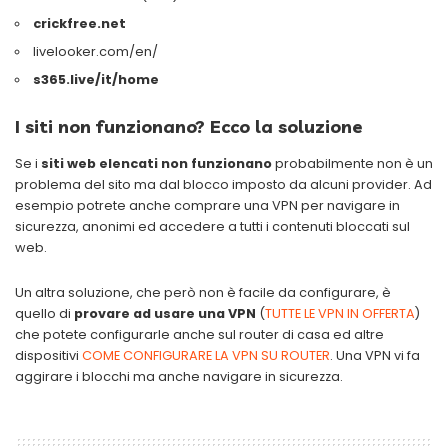
crickfree.net
livelooker.com/en/
s365.live/it/home
I siti non funzionano? Ecco la soluzione
Se i
siti web elencati non funzionano
probabilmente non è un
problema del sito ma dal blocco imposto da alcuni provider. Ad
esempio potrete anche comprare una VPN per navigare in
sicurezza, anonimi ed accedere a tutti i contenuti bloccati sul
web.
Un altra soluzione, che però non è facile da configurare, è
quello di
provare ad usare una VPN
(
TUTTE LE VPN IN OFFERTA
)
che potete configurarle anche sul router di casa ed altre
dispositivi
COME CONFIGURARE LA VPN SU ROUTER
. Una VPN vi fa
aggirare i blocchi ma anche navigare in sicurezza.