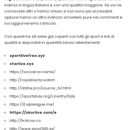
indirizzi in lingua Italiana e con una qualità maggiore. Se voi ne
conoscete altri o hanno chiuso e non sono più accessibili
oppure hanno un altro indirizzo scrivetelo pure nei commenti e
noi aggiorneremo l’articolo.
Con questi tre siti siete già coperti con tutti gli sport e link di
qualità e disponibili in quantità senza rallentamenti:
sportlivefree.
xyz
starlive.xyz
https://socceron.name/
http://rojadirecta.watch
http://atdhe.pro/source_tv1.html
https://sportsbay.org/country/italy
https://it.vipleague.me/
https://skorlive.com/e
http://firstrow.co
http://www.sport365.sx/