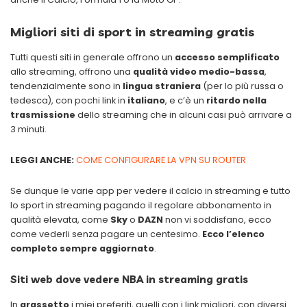
Migliori siti di sport in streaming gratis
Tutti questi siti in generale offrono un
accesso semplificato
allo streaming, offrono una
qualità video medio-bassa
,
tendenzialmente sono in
lingua straniera
(per lo più russa o
tedesca), con pochi link in
italiano
, e c’è un
ritardo nella
trasmissione
dello streaming che in alcuni casi può arrivare a
3 minuti.
LEGGI ANCHE:
COME CONFIGURARE LA VPN SU ROUTER
Se dunque le varie app per vedere il calcio in streaming e tutto
lo sport in streaming pagando il regolare abbonamento in
qualità elevata, come
Sky
o
DAZN
non vi soddisfano, ecco
come vederli senza pagare un centesimo.
Ecco l’elenco
completo sempre aggiornato
.
Siti web dove vedere NBA in streaming gratis
In
grassetto
i miei preferiti, quelli con i link migliori, con diversi