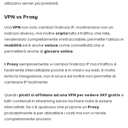
utilizzano server più prestanti.
VPN vs Proxy
Una
VPN
non solo cambia l’indirizzo IP, mostrandovi con un
indirizzo diverso, ma inoltre
cripta
tutto il traffico che fate,
rendendolo completamente irrintracciabile, permette l’utilizzo in
mobilità
ed è anche
veloce
come connettività che vi
permetterà anche di
giocare online
.
Il
Proxy
semplicemente vi cambia l’indirizzo IP ma il traffico è
facilmente intercettabile poiché è in chiaro sul web, è molto
lenta la navigazione, non è sicura ed inoltre non permette di
cambiare IP facilmente.
Quindi i
pirati si affidano ad una VPN per vedere SKY gratis
e
tutti i contenuti in streaming senza rischiare nulla di essere
intercettati. Se c’è qualcuno che propone un
Proxy
probabilmente è per abbattere i costi ma non vi rende
completamente anonimi.