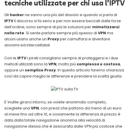
tecniche utilizzate per chi usa l’IPTV
Gli
hacker
ne sanno una più del diavolo e quando si parla di
IPTV
il discorso si fa serio e per non essere beccati dalle forze
dell’ordine, sono sempre di più le soluzioni per
mimetizzarsi
nella rete
. Si sente parlare sempre più spesso di
VPN
ma
alcuni usano anche un
Proxy
per camuffarsi e diventare
anonimi ed intercettabili.
Con le
IPTV
i pirati consigliano sempre di proteggersi e i due
metodi utilizzati sono la
VPN
, molto più
complessa e costosa
,
oppure un
semplice Proxy
. In questo articolo faremo chiarezza
così da capire meglio le differenze e prendere la scelta giusta.
E’ inutile girarci intorno, se volete anonimato completo,
scegliete una
VPN
, con prezzi che partono da meno di un euro
al mese fino ad oltre 10, e ovviamente la differenza di prezzo è
data dalla totale navigazione anonima alla velocità di
navigazione stessa che è assicurata dalle VPN più costose che