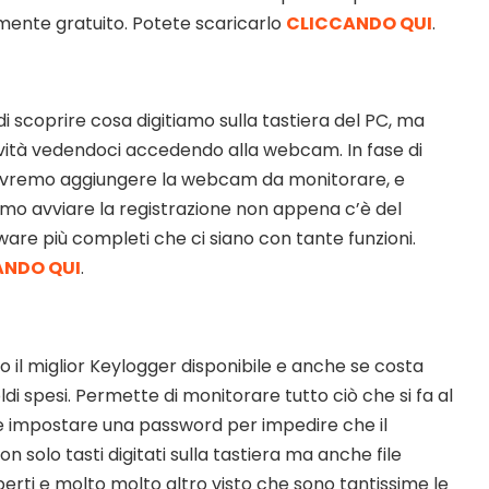
nte gratuito. Potete scaricarlo
CLICCANDO QUI
.
 scoprire cosa digitiamo sulla tastiera del PC, ma
vità vedendoci accedendo alla webcam. In fase di
 dovremo aggiungere la webcam da monitorare, e
emo avviare la registrazione non appena c’è del
are più completi che ci siano con tante funzioni.
ANDO QUI
.
 il miglior Keylogger disponibile e anche se costa
soldi spesi. Permette di monitorare tutto ciò che si fa al
e impostare una password per impedire che il
 solo tasti digitati sulla tastiera ma anche file
 aperti e molto molto altro visto che sono tantissime le