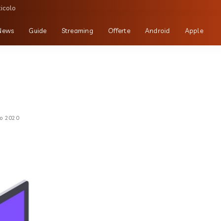
ticolo
News
Guide
Streaming
Offerte
Android
Apple
io 2020