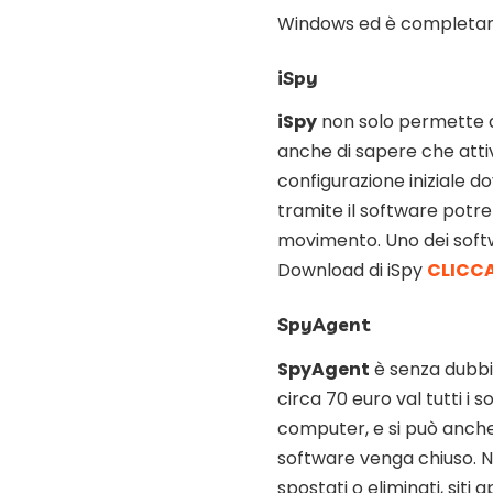
Windows ed è completame
iSpy
iSpy
non solo permette di
anche di sapere che atti
configurazione iniziale
tramite il software potr
movimento. Uno dei softw
Download di iSpy
CLICC
SpyAgent
SpyAgent
è senza dubbio
circa 70 euro val tutti i 
computer, e si può anch
software venga chiuso. Non
spostati o eliminati, siti