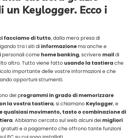
 di un Keylogger. Ecco i
i facciamo di tutto
, dalla mera presa di
ando tra i siti di
informazione
ma anche e
i
personali come
home banking
, scrivere
mail
di
to altro. Tutto viene fatto
usando la tastiera
che
colo importante delle vostre informazioni e che
ando opportuni strumenti.
ono dei p
rogrammi in grado di memorizzare
con la vostra tastiera
, si chiamano
Keylogger
, e
e qualsiasi movimento, tasto o combinazione di
tiera
. Abbiamo cercato sul web alcuni dei
migliori
ra gratuiti e a pagamento che offrono tante funzioni
ul PC su cui sono installati.