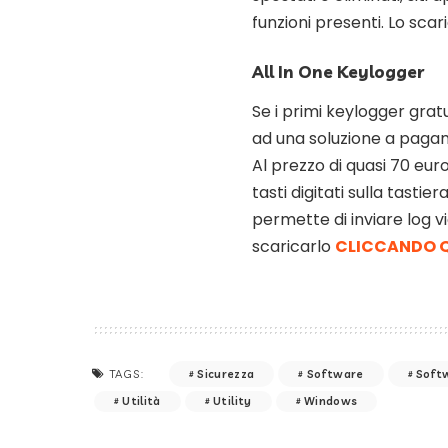
funzioni presenti. Lo sca
All In One Keylogger
Se i primi keylogger gratu
ad una soluzione a pag
Al prezzo di quasi 70 euro
tasti digitati sulla tasti
permette di inviare log v
scaricarlo
CLICCANDO 
Sicurezza
Software
Soft
TAGS:
Utilità
Utility
Windows