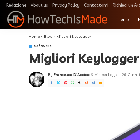
Redazione
About us
Privacy Policy
Contattami
Richiedi un Ar
Home
Home
»
Blog
»
Migliori Keylogger
Software
Migliori Keylogger
By
Francesco D'Accico
5 Min per Leggere
29 Genna
Posted
by