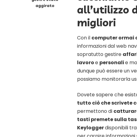
aggirato
all’utilizzo
migliori
Con il
computer ormai c
informazioni dal web navig
sopratutto gestire
affar
lavoro
e
personali
e mol
dunque può essere un vei
possiamo monitorarla us
Dovete sapere che esist
tutto ciò che scrivete 
permettono di
catturar
tasti premete sulla tas
Keylogger
disponibili t
per carpire informazioni s