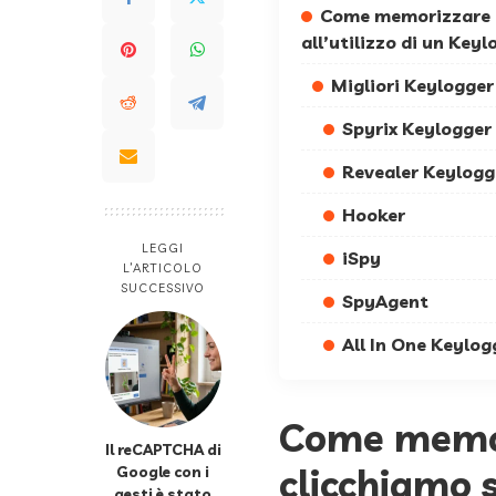
Come memorizzare tu
all’utilizzo di un Keyl
Migliori Keylogger
Spyrix Keylogger
Revealer Keylogg
Hooker
LEGGI
iSpy
L’ARTICOLO
SUCCESSIVO
SpyAgent
All In One Keylog
Come memor
Il reCAPTCHA di
clicchiamo s
Google con i
gesti è stato