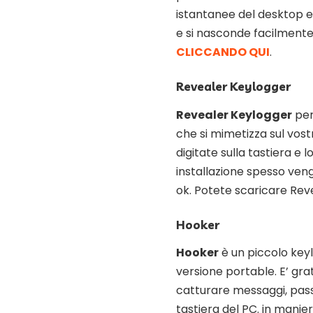
istantanee del desktop e 
e si nasconde facilmente è
CLICCANDO QUI
.
Revealer Keylogger
Revealer Keylogger
per
che si mimetizza sul vost
digitate sulla tastiera e
installazione spesso veng
ok. Potete scaricare Re
Hooker
Hooker
è un piccolo key
versione portable. E’ gr
catturare messaggi, passw
tastiera del PC. in manie