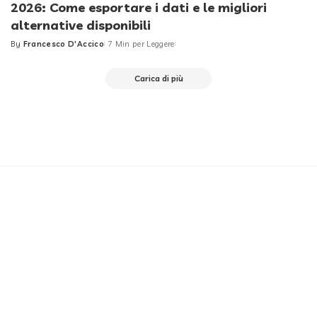
2026: Come esportare i dati e le migliori
alternative disponibili
By
Francesco D'Accico
7 Min per Leggere
Posted
by
Carica di più
Redazione
About us
Privacy Policy
Contattami
Richiedi un Articolo