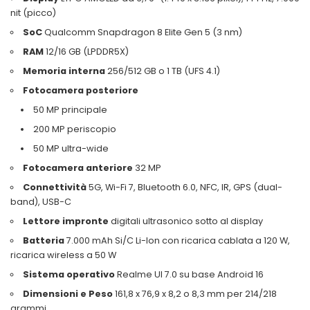
nit (picco)
SoC
Qualcomm Snapdragon 8 Elite Gen 5
(3 nm)
RAM
12/16 GB
(LPDDR5X)
Memoria interna
256/512 GB o 1 TB (UFS 4.1)
Fotocamera posteriore
50 MP principale
200 MP periscopio
50 MP ultra-wide
Fotocamera anteriore
32 MP
Connettività
5G, Wi-Fi 7, Bluetooth 6.0, NFC, IR, GPS (dual-
band), USB-C
Lettore impronte
digitali ultrasonico sotto al display
Batteria
7.000 mAh Si/C Li-Ion con ricarica cablata a 120 W,
ricarica wireless a 50 W
Sistema operativo
Realme UI 7.0 su base Android 16
Dimensioni e Peso
161,8 x 76,9 x 8,2 o 8,3 mm per 214/218
grammi