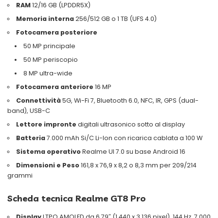
RAM
12/16 GB (LPDDR5X)
Memoria interna
256/512 GB o 1 TB (UFS 4.0)
Fotocamera posteriore
50 MP principale
50 MP periscopio
8 MP ultra-wide
Fotocamera anteriore
16 MP
Connettività
5G, Wi-Fi 7, Bluetooth 6.0, NFC, IR, GPS (dual-
band), USB-C
Lettore impronte
digitali ultrasonico sotto al display
Batteria
7.000 mAh Si/C Li-Ion con ricarica cablata a 100 W
Sistema operativo
Realme UI 7.0 su base Android 16
Dimensioni e Peso
161,8 x 76,9 x 8,2 o 8,3 mm per 209/214
grammi
Scheda tecnica Realme GT8 Pro
Display
LTPO AMOLED da 6,79″ (1.440 x 3.136 pixel), 144 Hz, 7.000