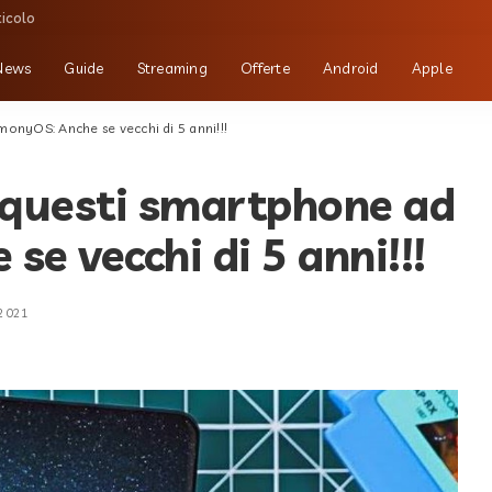
ticolo
News
Guide
Streaming
Offerte
Android
Apple
onyOS: Anche se vecchi di 5 anni!!!
 questi smartphone ad
e vecchi di 5 anni!!!
 2021