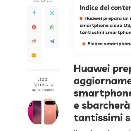
CONDIVIDI
Indice dei conte
Huawei prepara un m
smartphone a suo OS,
tantissimi smartphon
Elenco smartphon
Huawei prep
aggiornamen
LEGGI
L’ARTICOLO
smartphone
SUCCESSIVO
e sbarcherà
tantissimi 