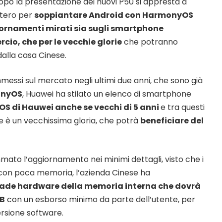
opo la presentazione dei nuovi P50 si appresta a
ntero per
soppiantare Android con HarmonyOS
ornamenti mirati sia sugli smartphone
io, che per le vecchie glorie
che potranno
dalla casa Cinese.
messi sul mercato negli ultimi due anni, che sono già
onyOS
, Huawei ha stilato un elenco di smartphone
’OS di Hauwei anche se vecchi di 5 anni
e tra questi
he è un vecchissima gloria, che potrà
beneficiare del
to l’aggiornamento nei minimi dettagli, visto che i
e con poca memoria, l’azienda Cinese ha
de hardware della memoria interna che dovrà
GB
con un esborso minimo da parte dell’utente, per
ersione software.