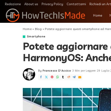
Redazione
About us
Privacy Policy
Contattami
Richiedi un Ar
Home
Home
»
Blog
»
Potete aggiornare questi smartphone ad Harm
Smartphone
Potete aggiornare
HarmonyOS: Anche s
By
Francesco D'Accico
3 Min per Leggere
29 Luglio
Posted
by