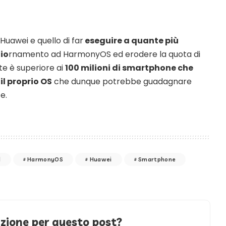
Huawei e quello di far
eseguire a quante più
io
rnamento ad HarmonyOS ed erodere la quota di
e è superiore ai
100 milioni di smartphone che
l proprio OS
che dunque potrebbe guadagnare
e.
d
HarmonyOS
Huawei
Smartphone
azione per questo post?