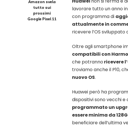
Huawei
non si ferma e d
Amazon svela
tutto sui
lavorare tutto un anno i
prossimi
con programma di
aggi
Google Pixel 11
attualmente in commerc
ricevere l’OS sviluppato 
Oltre agli smartphone im
compatibili con Harm
che potranno
ricevere l
troviamo anche il P10, c
nuovo OS
.
Huawei però ha programma
dispositivi sono vecchi 
programmato un upgra
essere minima da 128
beneficiare dell’ultima v