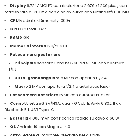
Display
6,72″ AMOLED con risoluzione 2.676 x 1.236 pixel, con
refresh rate a 120 Hz e con display curvo con luminosità 800 bits
CPU
MediaTek Dimensity 1000+
GPU
GPU Mali-G77
RAM
8 GB
Memoria interna
128/256 GB
Fotocamera posteriore
Principale
sensore Sony IMX766 da 50 MP con apertura
f/1.9
Ultra-grandangolare
8 MP con apertura f/2.4
Macro
2 MP con apertura f/2.4 e autofocus laser
Fotocamera anteriore
16 MP con autofocus laser
Connettività
5G SA/NSA, dual 4G VoLTE, Wi-Fi 6 802.11 ax,
Bluetooth 5.1, USB Type-C
Batteria
4.000 mAh con ricarica rapida su cavo a 66 W
OS
Android 10 con Magic UI 4,0
Altro
Lettore di impronte integrato nel display