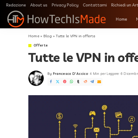
Redazione
About us
Privacy Policy
Contattami
Richiedi un Ar
Home
Home
»
Blog
»
Tutte le VPN in offerta
Offerte
Tutte le VPN in off
By
Francesco D'Accico
4 Min per Leggere
6 Dicembr
Posted
by