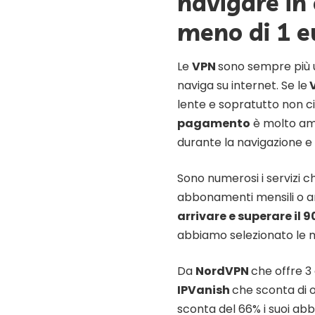
navigare in
meno di 1 e
Le
VPN
sono sempre più u
naviga su internet. Se le
V
lente e sopratutto non c
pagamento
è molto am
durante la navigazione e
Sono numerosi i servizi c
abbonamenti mensili o a
arrivare e superare il 
abbiamo selezionato le m
Da
NordVPN
che offre 3
IPVanish
che sconta di o
sconta del 66% i suoi abb