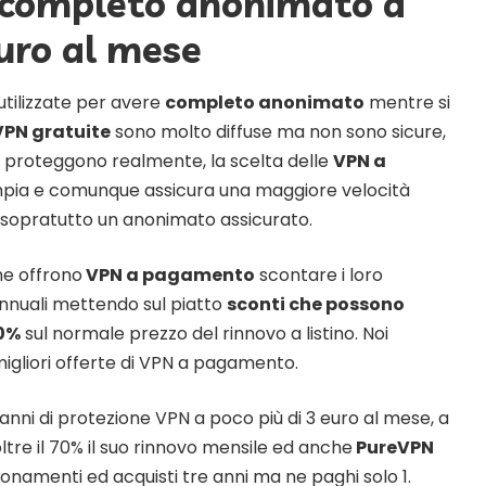
 completo anonimato a
uro al mese
tilizzate per avere
completo anonimato
mentre si
PN gratuite
sono molto diffuse ma non sono sicure,
i proteggono realmente, la scelta delle
VPN a
pia e comunque assicura una maggiore velocità
 sopratutto un anonimato assicurato.
he offrono
VPN a pagamento
scontare i loro
nnuali mettendo sul piatto
sconti che possono
90%
sul normale prezzo del rinnovo a listino. Noi
igliori offerte di VPN a pagamento.
 anni di protezione VPN a poco più di 3 euro al mese, a
ltre il 70% il suo rinnovo mensile ed anche
PureVPN
onamenti ed acquisti tre anni ma ne paghi solo 1.