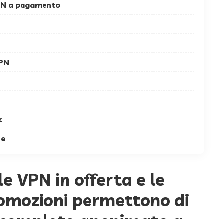
VPN a pagamento
VPN
k
ne
e VPN in offerta e le
omozioni permettono di