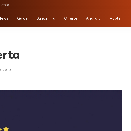
ticolo
News
Guide
Streaming
Offerte
Android
Apple
erta
e 2019