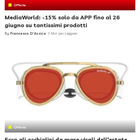
Offerte
MediaWorld: -15% solo da APP fino al 26
giugno su tantissimi prodotti
By
Francesco D'Accico
3 Min per Leggere
Posted
by
Offerte
Ecco gli occhialini da mare virali dell’estate