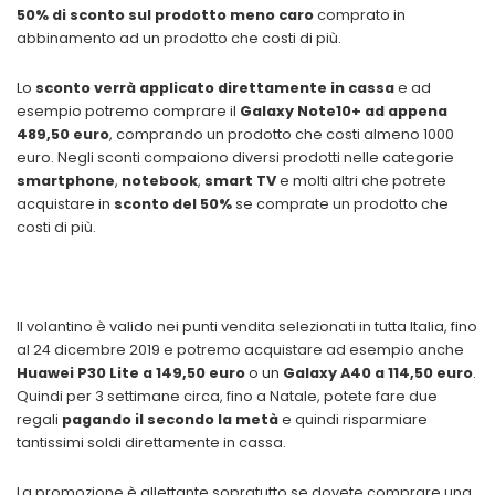
50% di sconto sul prodotto meno caro
comprato in
abbinamento ad un prodotto che costi di più.
Lo
sconto verrà applicato direttamente in cassa
e ad
esempio potremo comprare il
Galaxy Note10+ ad appena
489,50 euro
, comprando un prodotto che costi almeno 1000
euro. Negli sconti compaiono diversi prodotti nelle categorie
smartphone
,
notebook
,
smart TV
e molti altri che potrete
acquistare in
sconto del 50%
se comprate un prodotto che
costi di più.
Il volantino è valido nei punti vendita selezionati in tutta Italia, fino
al 24 dicembre 2019 e potremo acquistare ad esempio anche
Huawei P30 Lite a 149,50 euro
o un
Galaxy A40 a 114,50 euro
.
Quindi per 3 settimane circa, fino a Natale, potete fare due
regali
pagando il secondo la metà
e quindi risparmiare
tantissimi soldi direttamente in cassa.
La promozione è allettante sopratutto se dovete comprare una