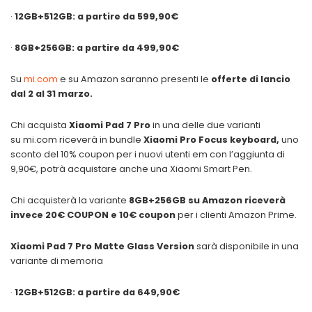
·
12GB+512GB: a partire da 599,90€
·
8GB+256GB: a partire da 499,90€
Su
mi.com
e su Amazon saranno presenti le
offerte di lancio
dal 2 al 31 marzo.
Chi acquista
Xiaomi Pad 7 Pro
in una delle due varianti
su mi.com riceverà in bundle
Xiaomi Pro Focus keyboard,
uno
sconto del 10% coupon per i nuovi utenti em con l’aggiunta di
9,90€, potrà acquistare anche una Xiaomi Smart Pen.
Chi acquisterà la variante
8GB+256GB su Amazon riceverà
invece 20€ COUPON e 10€ coupon
per i clienti Amazon Prime.
Xiaomi Pad 7 Pro Matte Glass Version
sarà disponibile in una
variante di memoria
·
12GB+512GB: a partire da 649,90€