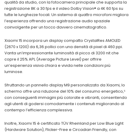
qualità da studio, con la fotocamera principale che supporta la
registrazione 8K a 30 fps e il video Dolby Vision® a 4K 60 fps su
tutte le lunghezze focali. Un sistema di quattro microfoni migliora
l’esperienza offrendo una registrazione audio spaziale
coinvolgente per un tocco davvero cinematografico.
Xiaomi 15 incorpora un display compatto CrystalRes AMOLED
(2670 x 1200) da 6,36 pollici con una densità di pixel di 460 ppi.
Vanta un’impressionante luminosità di picco di 3200 nit che
copre il 25% APL (Average Picture Level) per offrire
un’esperienza visiva chiara e vivida nelle condizioni più
luminose.
Sfruttando un pannello display M9 personalizzato da Xiaomi, lo
schermo offre una riduzione del 10% del consumo energetico,⁵
con conseguenti immagini più colorate e vibranti, consentendo
agli utenti di godersi comodamente i contenuti migliorando al
contempo l’efficienza complessiva.
Inoltre, Xiaomi 15 è certificato TÜV Rheinland per Low Blue Light
(Hardware Solution), Flicker-Free e Circadian Friendly, con