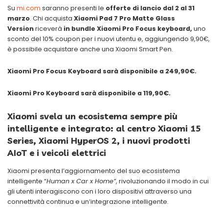
Su
mi.com
saranno presenti le
offerte di lancio dal 2 al 31
marzo
. Chi acquista
Xiaomi Pad 7 Pro Matte Glass
Version
riceverà
in bundle Xiaomi Pro Focus keyboard,
uno
sconto del 10% coupon per i nuovi utentu e, aggiungendo 9,90€,
è possibile acquistare anche una Xiaomi Smart Pen.
Xiaomi Pro Focus Keyboard sarà disponibile a 249,90€.
Xiaomi Pro Keyboard sarà disponibile a 119,90€.
Xiaomi svela un ecosistema sempre più
intelligente e integrato: al centro Xiaomi 15
Series, Xiaomi HyperOS 2, i nuovi prodotti
AIoT e i veicoli elettrici
Xiaomi presenta l’aggiornamento del suo ecosistema
intelligente “
Human x Car x Home”
, rivoluzionando il modo in cui
gli utenti interagiscono con i loro dispositivi attraverso una
connettività continua e un’integrazione intelligente.