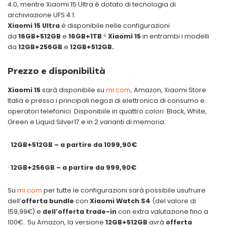
4.0, mentre Xiaomi 15 Ultra è dotato di tecnologia di
archiviazione UFS 4.1.
Xiaomi 15 Ultra
è disponibile nelle configurazioni
da
16GB+512GB
e
16GB+1TB
.⁹
Xiaomi 15
in entrambi i modelli
da
12GB+256GB
e
12GB+512GB.
Prezzo e disponibilità
Xiaomi 15
sarà disponibile su
mi.com,
Amazon, Xiaomi Store
Italia e presso i principali negozi di elettronica di consumo e
operatori telefonici. Disponibile in quattro colori: Black, White,
Green e Liquid Silver17 e in 2 varianti di memoria:
·
12GB+512GB – a partire da 1099,90€
·
12GB+256GB – a partire da 999,90€
Su
mi.com
per tutte le configurazioni sarà possibile usufruire
dell’
offerta bundle
con
Xiaomi Watch S4
(del valore di
159,99€) e
dell’offerta trade-in
con extra valutazione fino a
100€.. Su Amazon, la versione
12GB+512GB
avrà
offerta