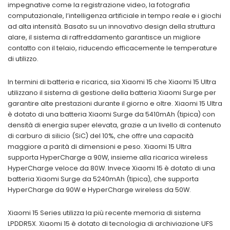
impegnative come la registrazione video, la fotografia
computazionale, l’intelligenza artificiale in tempo reale e i giochi
ad alta intensità. Basato su un innovativo design della struttura
alare, il sistema di raffreddamento garantisce un migliore
contatto con il telaio, riducendo efficacemente le temperature
di utilizzo.
In termini di batteria e ricarica, sia Xiaomi 15 che Xiaomi 15 Ultra
utilizzano il sistema di gestione della batteria Xiaomi Surge per
garantire alte prestazioni durante il giorno e oltre. Xiaomi 15 Ultra
è dotato di una batteria Xiaomi Surge da 5410mAh (tipica) con
densità di energia super elevata, grazie a un livello di contenuto
di carburo di silicio (SiC) del 10%, che offre una capacità
maggiore a parità di dimensioni e peso. Xiaomi 15 Ultra
supporta HyperCharge a 90W, insieme alla ricarica wireless
HyperCharge veloce da 80W. Invece Xiaomi 15 è dotato di una
batteria Xiaomi Surge da 5240mAh (tipica), che supporta
HyperCharge da 90W e HyperCharge wireless da 50W.
Xiaomi 15 Series utilizza la più recente memoria di sistema
LPDDR5X. Xiaomi 15 è dotato di tecnologia di archiviazione UFS