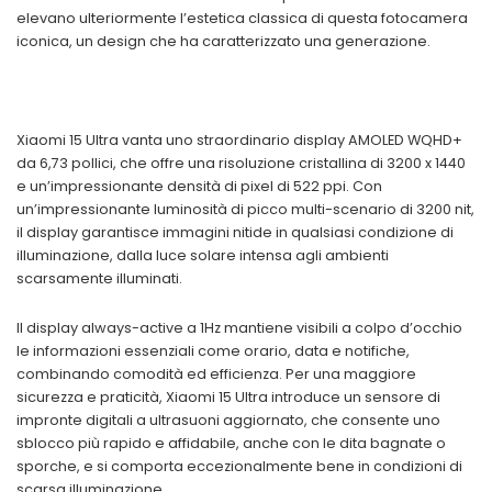
elevano ulteriormente l’estetica classica di questa fotocamera
iconica, un design che ha caratterizzato una generazione.
Xiaomi 15 Ultra vanta uno straordinario display AMOLED WQHD+
da 6,73 pollici, che offre una risoluzione cristallina di 3200 x 1440
e un’impressionante densità di pixel di 522 ppi. Con
un’impressionante luminosità di picco multi-scenario di 3200 nit,
il display garantisce immagini nitide in qualsiasi condizione di
illuminazione, dalla luce solare intensa agli ambienti
scarsamente illuminati.
Il display always-active a 1Hz mantiene visibili a colpo d’occhio
le informazioni essenziali come orario, data e notifiche,
combinando comodità ed efficienza. Per una maggiore
sicurezza e praticità, Xiaomi 15 Ultra introduce un sensore di
impronte digitali a ultrasuoni aggiornato, che consente uno
sblocco più rapido e affidabile, anche con le dita bagnate o
sporche, e si comporta eccezionalmente bene in condizioni di
scarsa illuminazione.