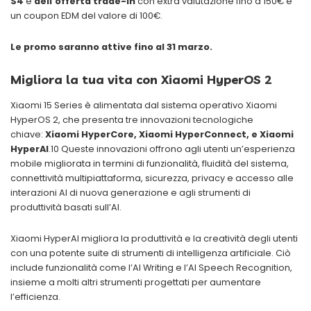
S4
e
dell’offerta trade-in
con extra valutazione fino a 150€ e
un coupon EDM del valore di 100€.
Le promo saranno attive fino al 31 marzo.
Migliora la tua vita con Xiaomi HyperOS 2
Xiaomi 15 Series è alimentata dal sistema operativo Xiaomi
HyperOS 2, che presenta tre innovazioni tecnologiche
chiave:
Xiaomi HyperCore, Xiaomi HyperConnect, e Xiaomi
HyperAI
.10 Queste innovazioni offrono agli utenti un’esperienza
mobile migliorata in termini di funzionalità, fluidità del sistema,
connettività multipiattaforma, sicurezza, privacy e accesso alle
interazioni AI di nuova generazione e agli strumenti di
produttività basati sull’AI.
Xiaomi HyperAI migliora la produttività e la creatività degli utenti
con una potente suite di strumenti di intelligenza artificiale. Ciò
include funzionalità come l’AI Writing e l’AI Speech Recognition,
insieme a molti altri strumenti progettati per aumentare
l’efficienza.