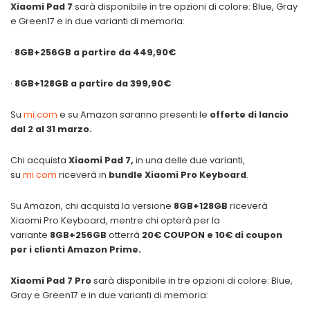
Xiaomi Pad 7
sarà disponibile in tre opzioni di colore: Blue, Gray
e Green17 e in due varianti di memoria:
·
8GB+256GB a partire da 449,90€
·
8GB+128GB a partire da 399,90€
Su
mi.com
e su Amazon saranno presenti le
offerte di lancio
dal 2 al 31 marzo.
Chi acquista
Xiaomi Pad 7,
in una delle due varianti,
su
mi.com
riceverà in
bundle Xiaomi Pro Keyboard
.
Su Amazon, chi acquista la versione
8GB+128GB
riceverà
Xiaomi Pro Keyboard, mentre chi opterà per la
variante
8GB+256GB
otterrà
20€ COUPON e 10€ di coupon
per i clienti Amazon Prime.
Xiaomi Pad 7 Pro
sarà disponibile in tre opzioni di colore: Blue,
Gray e Green17 e in due varianti di memoria: