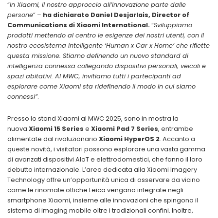
“
In Xiaomi, il nostro approccio all’innovazione parte dalle
persone
” –
ha dichiarato Daniel Desjarlais, Director of
Communications di Xiaomi International.
“
Sviluppiamo
prodotti mettendo al centro le esigenze dei nostri utenti, con il
nostro ecosistema intelligente ‘Human x Car x Home’ che riflette
questa missione. Stiamo definendo un nuovo standard di
intelligenza connessa collegando dispositivi personali, veicoli e
spazi abitativi. Al MWC, invitiamo tutti i partecipanti ad
esplorare come Xiaomi sta ridefinendo il modo in cui siamo
connessi”
.
Presso lo stand Xiaomi al MWC 2025, sono in mostra la
nuova
Xiaomi 15 Series
e
Xiaomi Pad 7 Series
, entrambe
alimentate dal rivoluzionario
Xiaomi HyperOS 2
. Accanto a
queste novità, i visitatori possono esplorare una vasta gamma
di avanzati dispositivi AIoT e elettrodomestici, che fanno il loro
debutto internazionale. L’area dedicata alla Xiaomi Imagery
Technology offre un’opportunità unica di osservare da vicino
come le rinomate ottiche Leica vengano integrate negli
smartphone Xiaomi, insieme alle innovazioni che spingono il
sistema di imaging mobile oltre i tradizionali confini. Inoltre,