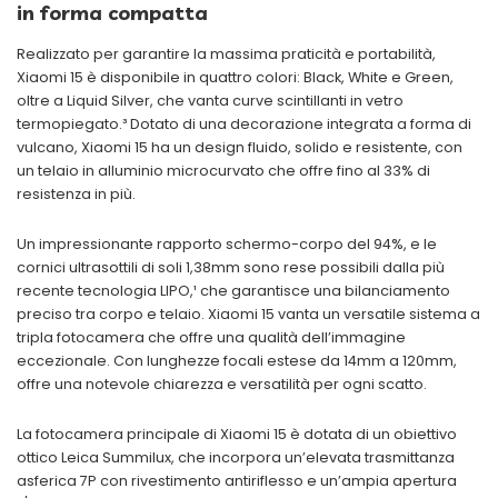
in forma compatta
Realizzato per garantire la massima praticità e portabilità,
Xiaomi 15 è disponibile in quattro colori: Black, White e Green,
oltre a Liquid Silver, che vanta curve scintillanti in vetro
termopiegato.³ Dotato di una decorazione integrata a forma di
vulcano, Xiaomi 15 ha un design fluido, solido e resistente, con
un telaio in alluminio microcurvato che offre fino al 33% di
resistenza in più.
Un impressionante rapporto schermo-corpo del 94%, e le
cornici ultrasottili di soli 1,38mm sono rese possibili dalla più
recente tecnologia LIPO,¹ che garantisce una bilanciamento
preciso tra corpo e telaio. Xiaomi 15 vanta un versatile sistema a
tripla fotocamera che offre una qualità dell’immagine
eccezionale. Con lunghezze focali estese da 14mm a 120mm,
offre una notevole chiarezza e versatilità per ogni scatto.
La fotocamera principale di Xiaomi 15 è dotata di un obiettivo
ottico Leica Summilux, che incorpora un’elevata trasmittanza
asferica 7P con rivestimento antiriflesso e un’ampia apertura