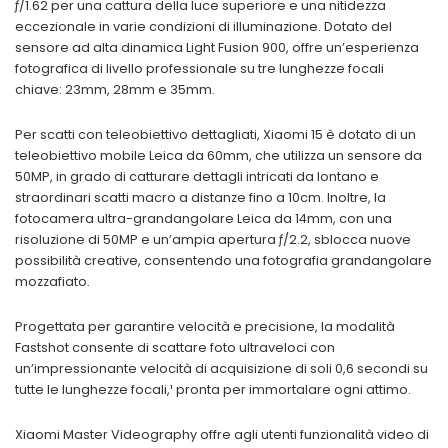
ƒ/1.62 per una cattura della luce superiore e una nitidezza
eccezionale in varie condizioni di illuminazione. Dotato del
sensore ad alta dinamica Light Fusion 900, offre un’esperienza
fotografica di livello professionale su tre lunghezze focali
chiave: 23mm, 28mm e 35mm.
Per scatti con teleobiettivo dettagliati, Xiaomi 15 è dotato di un
teleobiettivo mobile Leica da 60mm, che utilizza un sensore da
50MP, in grado di catturare dettagli intricati da lontano e
straordinari scatti macro a distanze fino a 10cm. Inoltre, la
fotocamera ultra-grandangolare Leica da 14mm, con una
risoluzione di 50MP e un’ampia apertura ƒ/2.2, sblocca nuove
possibilità creative, consentendo una fotografia grandangolare
mozzafiato.
Progettata per garantire velocità e precisione, la modalità
Fastshot consente di scattare foto ultraveloci con
un’impressionante velocità di acquisizione di soli 0,6 secondi su
tutte le lunghezze focali,¹ pronta per immortalare ogni attimo.
Xiaomi Master Videography offre agli utenti funzionalità video di