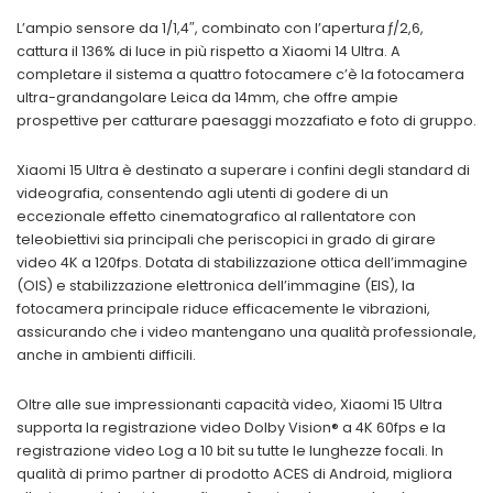
L’ampio sensore da 1/1,4″, combinato con l’apertura ƒ/2,6,
cattura il 136% di luce in più rispetto a Xiaomi 14 Ultra. A
completare il sistema a quattro fotocamere c’è la fotocamera
ultra-grandangolare Leica da 14mm, che offre ampie
prospettive per catturare paesaggi mozzafiato e foto di gruppo.
Xiaomi 15 Ultra è destinato a superare i confini degli standard di
videografia, consentendo agli utenti di godere di un
eccezionale effetto cinematografico al rallentatore con
teleobiettivi sia principali che periscopici in grado di girare
video 4K a 120fps. Dotata di stabilizzazione ottica dell’immagine
(OIS) e stabilizzazione elettronica dell’immagine (EIS), la
fotocamera principale riduce efficacemente le vibrazioni,
assicurando che i video mantengano una qualità professionale,
anche in ambienti difficili.
Oltre alle sue impressionanti capacità video, Xiaomi 15 Ultra
supporta la registrazione video Dolby Vision® a 4K 60fps e la
registrazione video Log a 10 bit su tutte le lunghezze focali. In
qualità di primo partner di prodotto ACES di Android, migliora