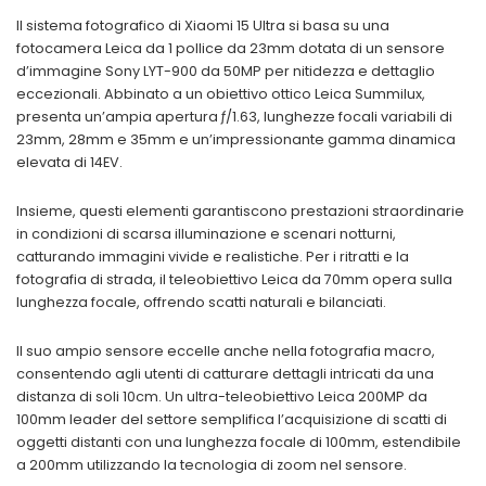
Il sistema fotografico di Xiaomi 15 Ultra si basa su una
fotocamera Leica da 1 pollice da 23mm dotata di un sensore
d’immagine Sony LYT-900 da 50MP per nitidezza e dettaglio
eccezionali. Abbinato a un obiettivo ottico Leica Summilux,
presenta un’ampia apertura ƒ/1.63, lunghezze focali variabili di
23mm, 28mm e 35mm e un’impressionante gamma dinamica
elevata di 14EV.
Insieme, questi elementi garantiscono prestazioni straordinarie
in condizioni di scarsa illuminazione e scenari notturni,
catturando immagini vivide e realistiche. Per i ritratti e la
fotografia di strada, il teleobiettivo Leica da 70mm opera sulla
lunghezza focale, offrendo scatti naturali e bilanciati.
Il suo ampio sensore eccelle anche nella fotografia macro,
consentendo agli utenti di catturare dettagli intricati da una
distanza di soli 10cm. Un ultra-teleobiettivo Leica 200MP da
100mm leader del settore semplifica l’acquisizione di scatti di
oggetti distanti con una lunghezza focale di 100mm, estendibile
a 200mm utilizzando la tecnologia di zoom nel sensore.