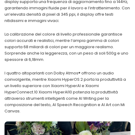
display supporta una frequenza di aggiornamento fino a 144Hz,
garantendo immagini fluide per il lavoro e l’intrattenimento. Con
un’elevata densità di pixel di 345 ppi, il display offre testi
nitidissimi e immagini vivaci.
La calibrazione del colore di livello professionale garantisce
colori accurati e realistici, mentre l’ampia gamma di colori
supporta 68 miliardi di colori per un maggiore realismo.
Sorprende anche la leggerezza, con un peso di soli 500g e uno
spessore di 6,18mm.
I quattro altoparlanti con Dolby Atmos® offrono un audio
coinvolgente, mentre Xiaomi HyperOS 2 porta la produttività a
un livello superiore con Xiaomi HyperAI e Xiaomi
HyperConnect.10 Xiaomi HyperAI10 potenzia la produttività
attraverso strumenti intelligenti come AI Writing per la
composizione del testo, AI Speech Recognition e AI Art con Mi
Canvas.