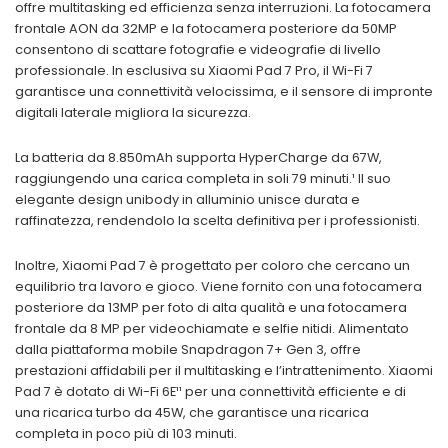
offre multitasking ed efficienza senza interruzioni. La fotocamera
frontale AON da 32MP e la fotocamera posteriore da 50MP
consentono di scattare fotografie e videografie di livello
professionale. In esclusiva su Xiaomi Pad 7 Pro, il Wi-Fi 7
garantisce una connettività velocissima, e il sensore di impronte
digitali laterale migliora la sicurezza.
La batteria da 8.850mAh supporta HyperCharge da 67W,
raggiungendo una carica completa in soli 79 minuti.¹ Il suo
elegante design unibody in alluminio unisce durata e
raffinatezza, rendendolo la scelta definitiva per i professionisti.
Inoltre, Xiaomi Pad 7 è progettato per coloro che cercano un
equilibrio tra lavoro e gioco. Viene fornito con una fotocamera
posteriore da 13MP per foto di alta qualità e una fotocamera
frontale da 8 MP per videochiamate e selfie nitidi. Alimentato
dalla piattaforma mobile Snapdragon 7+ Gen 3, offre
prestazioni affidabili per il multitasking e l’intrattenimento. Xiaomi
Pad 7 è dotato di Wi-Fi 6E¹¹ per una connettività efficiente e di
una ricarica turbo da 45W, che garantisce una ricarica
completa in poco più di 103 minuti.