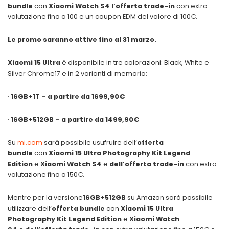
bundle
con
Xiaomi Watch S4
l’offerta trade-in
con extra
valutazione fino a 100 e un coupon EDM del valore di 100€.
Le promo saranno attive fino al 31 marzo.
Xiaomi 15 Ultra
è disponibile in tre colorazioni: Black, White e
Silver Chrome17 e in 2 varianti di memoria:
·
16GB+1T – a partire da 1699,90€
·
16GB+512GB
– a partire da 1499,90€
Su
mi.com
sarà possibile usufruire dell’
offerta
bundle
con
Xiaomi 15 Ultra Photography Kit Legend
Edition
e
Xiaomi Watch S4
e
dell’offerta trade-in
con extra
valutazione fino a 150€.
Mentre per la versione
16GB+512GB
su Amazon sarà possibile
utilizzare dell’
offerta bundle
con
Xiaomi 15 Ultra
Photography Kit Legend Edition
e
Xiaomi Watch