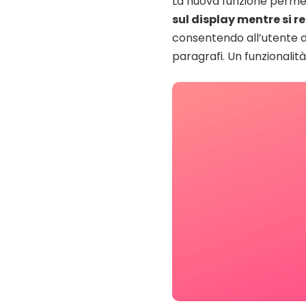
La nuova funzione perme
sul display mentre si r
consentendo all’utente d
paragrafi. Un funzionalità