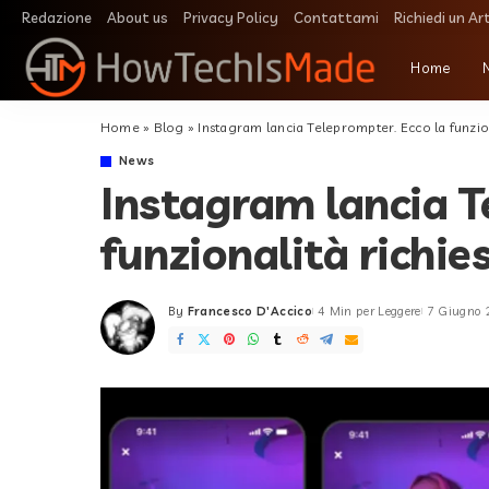
Redazione
About us
Privacy Policy
Contattami
Richiedi un Ar
Home
Home
»
Blog
»
Instagram lancia Teleprompter. Ecco la funzion
News
Instagram lancia T
funzionalità richie
By
Francesco D'Accico
4 Min per Leggere
7 Giugno
Posted
by