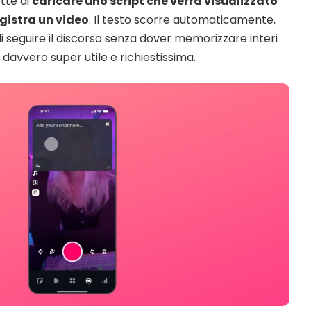
tte di
caricare uno script che verrà visualizzato
egistra un video
. Il testo scorre automaticamente,
i seguire il discorso senza dover memorizzare interi
 davvero super utile e richiestissima.