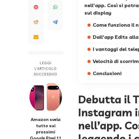
nell’app. Così si potr
sul display
Come funziona il 
Dall’app Edits all
I vantaggi del tel
Velocità di scorri
LEGGI
L’ARTICOLO
Conclusioni
SUCCESSIVO
Debutta il 
Instagram 
Amazon svela
nell’app. Co
tutto sui
prossimi
leggendo i 
Google Pixel 11