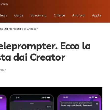
ticolo
News
Guide
Streaming
Offerte
Android
Apple
alità richiesta dai Creator
eleprompter. Ecco la
sta dai Creator
 2026