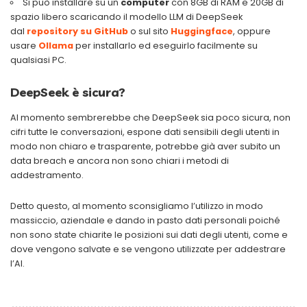
Si può installare su un
computer
con 8GB di RAM e 20GB di
spazio libero scaricando il modello LLM di DeepSeek
dal
repository su GitHub
o sul sito
Huggingface
, oppure
usare
Ollama
per installarlo ed eseguirlo facilmente su
qualsiasi PC.
DeepSeek è sicura?
Al momento sembrerebbe che DeepSeek sia poco sicura, non
cifri tutte le conversazioni, espone dati sensibili degli utenti in
modo non chiaro e trasparente, potrebbe già aver subito un
data breach e ancora non sono chiari i metodi di
addestramento.
Detto questo, al momento sconsigliamo l’utilizzo in modo
massiccio, aziendale e dando in pasto dati personali poiché
non sono state chiarite le posizioni sui dati degli utenti, come e
dove vengono salvate e se vengono utilizzate per addestrare
l’AI.