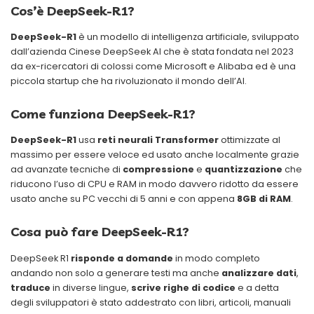
Cos’è DeepSeek-R1?
DeepSeek-R1
è un modello di intelligenza artificiale, sviluppato
dall’azienda Cinese DeepSeek AI che è stata fondata nel 2023
da ex-ricercatori di colossi come Microsoft e Alibaba ed è una
piccola startup che ha rivoluzionato il mondo dell’AI.
Come funziona DeepSeek-R1?
DeepSeek-R1
usa
reti neurali Transformer
ottimizzate al
massimo per essere veloce ed usato anche localmente grazie
ad avanzate tecniche di
compressione
e
quantizzazione
che
riducono l’uso di CPU e RAM in modo davvero ridotto da essere
usato anche su PC vecchi di 5 anni e con appena
8GB di RAM
.
Cosa può fare DeepSeek-R1?
DeepSeek R1
risponde a domande
in modo completo
andando non solo a generare testi ma anche
analizzare dati
,
traduce
in diverse lingue,
scrive righe di codice
e a detta
degli sviluppatori è stato addestrato con libri, articoli, manuali