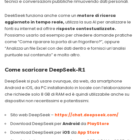
tecnici e conversazioni pubbliche rimuovendo dati personali.
DeekSeek funziona anche come un
motore di ricerca
aggiornato in tempo reale,
utilizza la sua AI per analizzare le
fonti su internet ed offrire
risposte contestualizzate.
Possiamo usarlo ad esempio per chiedere domande pratiche
come “Come riparare la porta di un frigorifero?”, oppure
“Analizza un file Excel con dei dati dentro e fornisci un’analisi
puntuale sul contenuto” e molto altro.
Come scaricare DeepSeek-R1
DeepSeek si può usare ovunque, da web, da smartphone
Android e iOS, da PC installandolo in locale con l’elaborazione
che richiede solo 8 GB di RAM ed è quindi utilizzabile anche su
dispositivi non recentissimi e potentissimi.
Sito web DeepSeek –
https://chat.deepseek.com/
Download DeepSeek per
Android
da
PlayStore
Download DeepSeek per
iOS
da
App Store