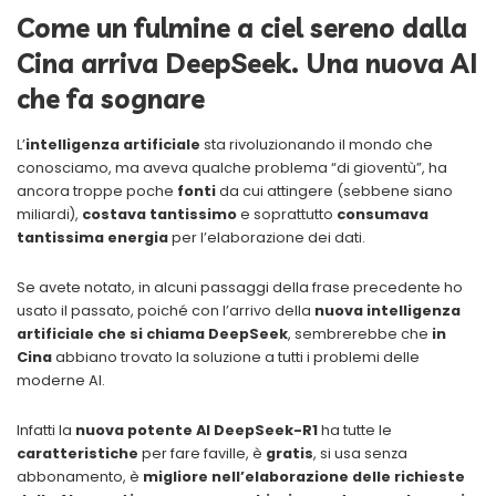
Come un fulmine a ciel sereno dalla
Cina arriva DeepSeek. Una nuova AI
che fa sognare
L’
intelligenza artificiale
sta rivoluzionando il mondo che
conosciamo, ma aveva qualche problema “di gioventù”, ha
ancora troppe poche
fonti
da cui attingere (sebbene siano
miliardi),
costava tantissimo
e soprattutto
consumava
tantissima energia
per l’elaborazione dei dati.
Se avete notato, in alcuni passaggi della frase precedente ho
usato il passato, poiché con l’arrivo della
nuova intelligenza
artificiale che si chiama DeepSeek
, sembrerebbe che
in
Cina
abbiano trovato la soluzione a tutti i problemi delle
moderne AI.
Infatti la
nuova potente AI DeepSeek-R1
ha tutte le
caratteristiche
per fare faville, è
gratis
, si usa senza
abbonamento, è
migliore nell’elaborazione delle richieste