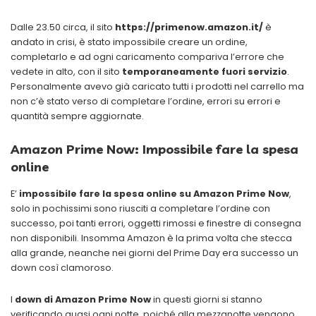
Dalle 23.50 circa, il sito
https://primenow.amazon.it/
è
andato in crisi, è stato impossibile creare un ordine,
completarlo e ad ogni caricamento compariva l’errore che
vedete in alto, con il sito
temporaneamente fuori servizio
.
Personalmente avevo già caricato tutti i prodotti nel carrello ma
non c’è stato verso di completare l’ordine, errori su errori e
quantità sempre aggiornate.
Amazon Prime Now: Impossibile fare la spesa
online
E’
impossibile fare la spesa online su Amazon Prime Now
,
solo in pochissimi sono riusciti a completare l’ordine con
successo, poi tanti errori, oggetti rimossi e finestre di consegna
non disponibili. Insomma Amazon è la prima volta che stecca
alla grande, neanche nei giorni del Prime Day era successo un
down così clamoroso.
I
down di Amazon Prime Now
in questi giorni si stanno
verificando quasi ogni notte, poiché alla mezzanotte vengono