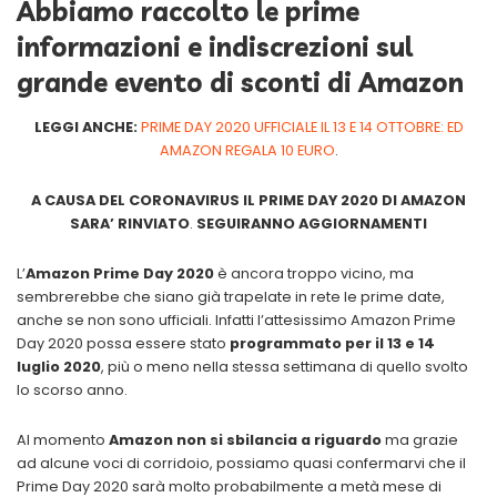
Abbiamo raccolto le prime
informazioni e indiscrezioni sul
grande evento di sconti di Amazon
LEGGI ANCHE:
PRIME DAY 2020 UFFICIALE IL 13 E 14 OTTOBRE: ED
AMAZON REGALA 10 EURO
.
A CAUSA DEL CORONAVIRUS IL PRIME DAY 2020 DI AMAZON
SARA’ RINVIATO
.
SEGUIRANNO AGGIORNAMENTI
L’
Amazon Prime Day 2020
è ancora troppo vicino, ma
sembrerebbe che siano già trapelate in rete le prime date,
anche se non sono ufficiali. Infatti l’attesissimo Amazon Prime
Day 2020 possa essere stato
programmato per il 13 e 14
luglio 2020
, più o meno nella stessa settimana di quello svolto
lo scorso anno.
Al momento
Amazon non si sbilancia a riguardo
ma grazie
ad alcune voci di corridoio, possiamo quasi confermarvi che il
Prime Day 2020 sarà molto probabilmente a metà mese di