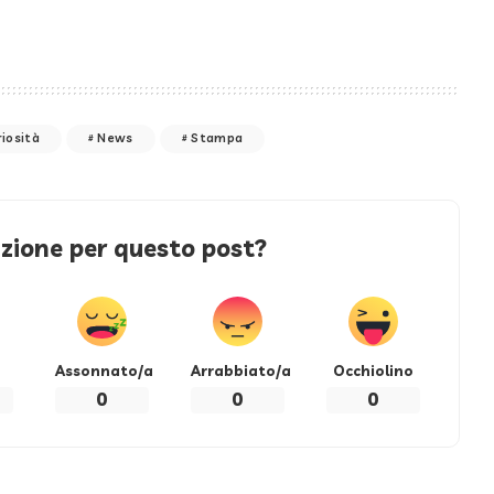
iosità
News
Stampa
azione per questo post?
Assonnato/a
Arrabbiato/a
Occhiolino
0
0
0