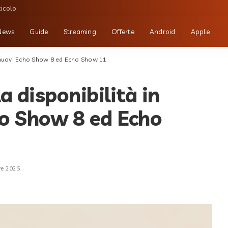
ticolo
News
Guide
Streaming
Offerte
Android
Apple
ei nuovi Echo Show 8 ed Echo Show 11
 disponibilità in
ho Show 8 ed Echo
re 2025