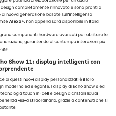
ggiore potenza di elaborazione per un audio
design completamente rinnovato e sono pronti a
 di nuova generazione basate sull’intelligenza
amite
Alexa+
, non appena sarà disponibile in Italia.
ntegrano componenti hardware avanzati per abilitare le
enerazione, garantendo al contempo interazioni più
oggi.
ho Show 11: display intelligenti con
sorprendente
 di questi nuovi display personalizzati è il loro
ign moderno ed elegante. I display di Echo Show 8 ed
cnologia touch in-cell e design a cristalli liquidi
perienza visiva straordinaria, grazie a contenuti che si
costante.