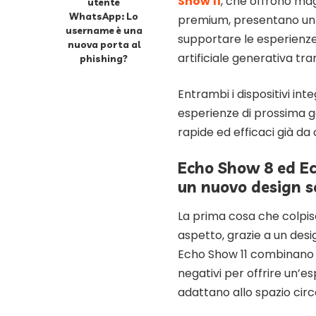
Show 11
, che offrono ma
utente
WhatsApp: Lo
premium, presentano un 
username è una
supportare le esperienze
nuova porta al
artificiale generativa tr
phishing?
Entrambi i dispositivi i
esperienze di prossima g
rapide ed efficaci già da 
Echo Show 8 ed Ec
un nuovo design 
La prima cosa che colpisce
aspetto, grazie a un des
Echo Show 11 combinano te
negativi per offrire un’es
adattano allo spazio cir