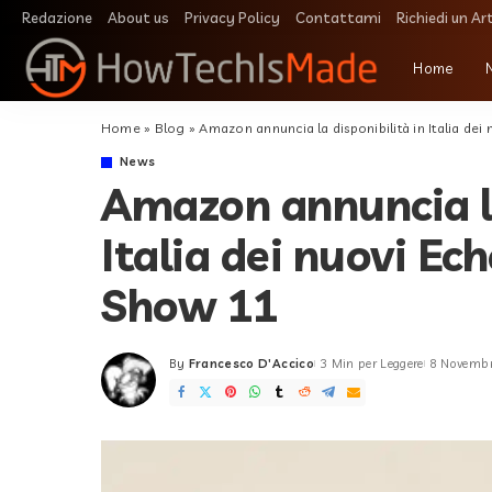
Redazione
About us
Privacy Policy
Contattami
Richiedi un Ar
Home
Home
»
Blog
»
Amazon annuncia la disponibilità in Italia d
News
Amazon annuncia la
Italia dei nuovi Ec
Show 11
By
Francesco D'Accico
3 Min per Leggere
8 Novemb
Posted
by