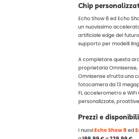
Chip personalizzat
Echo Show 8 ed Echo Show 
un nuovissimo accelerator
artificiale edge del futur
supporto per modelli lingu
A completare questa arc
proprietaria Omnisense, s
Omnisense sfrutta una com
fotocamera da 13 megapix
Fi, accelerometro e WiFi 
personalizzate, proattive e
Prezzi e disponibil
I nuovi
Echo Show 8
ed
E
a
199,99 €
e
239,99 €
.