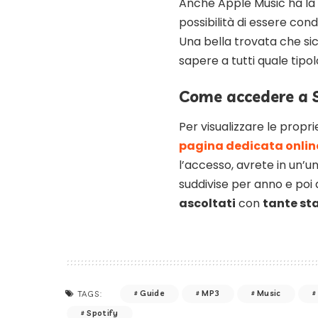
Anche Apple Music ha la
possibilità di essere con
Una bella trovata che si
sapere a tutti quale tipo
Come accedere a 
Per visualizzare le propri
pagina dedicata onli
l’accesso, avrete in un’u
suddivise per anno e poi
ascoltati
con
tante sta
Guide
MP3
Music
TAGS:
Spotify