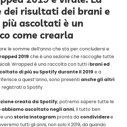
 dei risultati dei brani e
i più ascoltati è un
cco come crearla
tirare le somme dell’anno che sta per concludersi e
apped 2019
che è una sezione che raccoglie tutte
cali. Wrapped è una raccolta con tutti i
brani ed
oltato di più su Spotify durante il 2019
e a
 riferisce a quest’anno, sono presenti
anche gli altri
registrati a Spotify.
ezione creata da Spotify
, potremo sapere tutte le
he abbiamo ascoltato negli anni
, il tutto ben
se una
storia Instagram
pronta da
condividere
e
roveremo tutti gli anni, non solo il 2019, da quando