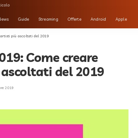
ticolo
News
Guide
Streaming
Offerte
Android
Apple
tisti più ascoltati del 2019
019: Come creare
ù ascoltati del 2019
bre 2019