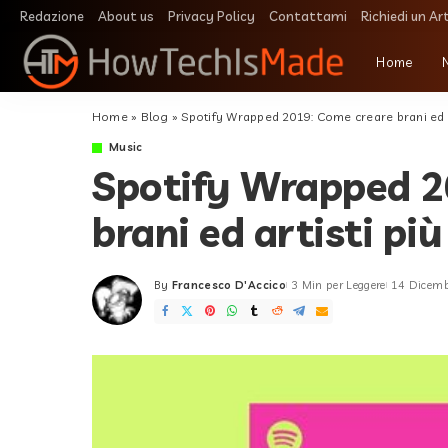
Redazione
About us
Privacy Policy
Contattami
Richiedi un Ar
Home
Home
»
Blog
»
Spotify Wrapped 2019: Come creare brani ed ar
Music
Spotify Wrapped 2
brani ed artisti pi
By
Francesco D'Accico
3 Min per Leggere
14 Dicem
Posted
by