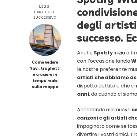
LEGGI
condivisione
L’ARTICOLO
SUCCESSIVO
degli artist
successo. E
Anche
Spotify
inizia a 
con l’occasione lancia
Wr
Come vedere
Navi, traghetti
le nostre preferenze musi
e crociere in
artisti che abbiamo asc
tempo reale
dispetto del titolo che si
sulla mappa
anni
, da quando ci siamo 
Accedendo alla nuova
s
canzoni e gli artisti c
impaginato come se fos
divertire i vostri amici. T