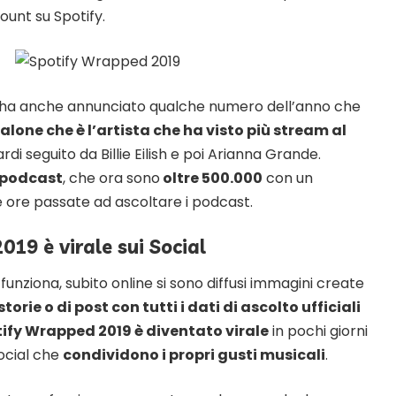
ount su Spotify.
ha anche annunciato qualche numero dell’anno che
lone che è l’artista che ha visto più stream al
ardi seguito da Billie Eilish e poi Arianna Grande.
podcast
, che ora sono
oltre 500.000
con un
e ore passate ad ascoltare i podcast.
19 è virale sui Social
nziona, subito online si sono diffusi immagini create
torie o di post con tutti i dati di ascolto ufficiali
ify Wrapped 2019 è diventato virale
in pochi giorni
social che
condividono i propri gusti musicali
.