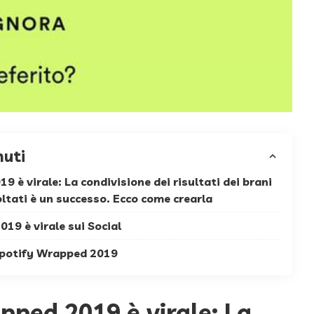
nuti
 è virale: La condivisione dei risultati dei brani
coltati è un successo. Ecco come crearla
19 è virale sui Social
Spotify Wrapped 2019
pped 2019 è virale: La