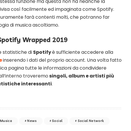
 stessa funzione ma questa non ha neanche la
divisa così facilmente ed impaginata come Spotify.
curamente farà contenti molti, che potranno far
logia di musica ascoltiamo.
Spotify Wrapped 2019
e statistiche di
Spotify
è sufficiente accedere alla
ne
inserendo i dati del proprio account. Una volta fatto
nica pagina tutte le informazioni da condividere
 all’interno troveremo
singoli, album e artisti più
tistiche interessanti
.
Musica
News
Social
Social Network