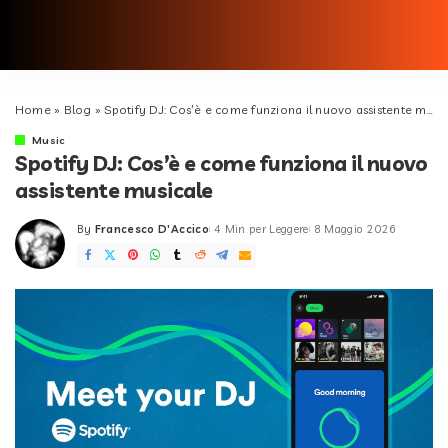
Home
»
Blog
»
Spotify DJ: Cos’è e come funziona il nuovo assistente musicale
Music
Spotify DJ: Cos’è e come funziona il nuovo
assistente musicale
By
Francesco D'Accico
4 Min per Leggere
8 Maggio 2026
Posted
by