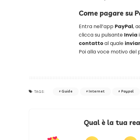
Come pagare su Pa
Entra nell’app
PayPal
, 
clicca su pulsante
Invia
i
contatto
al quale
invia
Poi alla voce motivo de
Guide
Internet
Paypal
TAGS:
Qual è la tua re