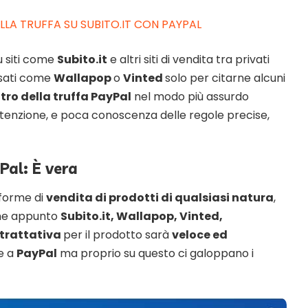
LA TRUFFA SU SUBITO.IT CON PAYPAL
u siti come
Subito.it
e altri siti di vendita tra privati
usati come
Wallapop
o
Vinted
solo per citarne alcuni
tro della truffa PayPal
nel modo più assurdo
ttenzione, e poca conoscenza delle regole precise,
Pal: È vera
aforme di
vendita di prodotti di qualsiasi natura
,
ome appunto
Subito.it, Wallapop, Vinted,
trattativa
per il prodotto sarà
veloce ed
te a
PayPal
ma proprio su questo ci galoppano i