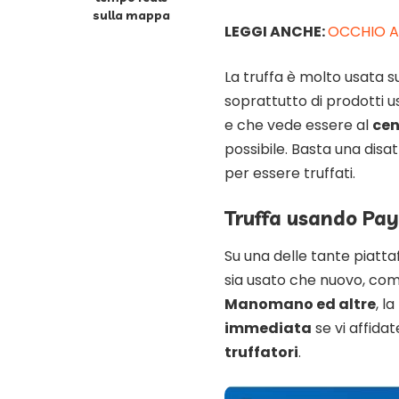
sulla mappa
LEGGI ANCHE:
OCCHIO AL
La truffa è molto usata s
soprattutto di prodotti 
e che vede essere al
cen
possibile. Basta una disa
per essere truffati.
Truffa usando Pay
Su una delle tante piatt
sia usato che nuovo, c
Manomano ed altre
, la
immediata
se vi affida
truffatori
.