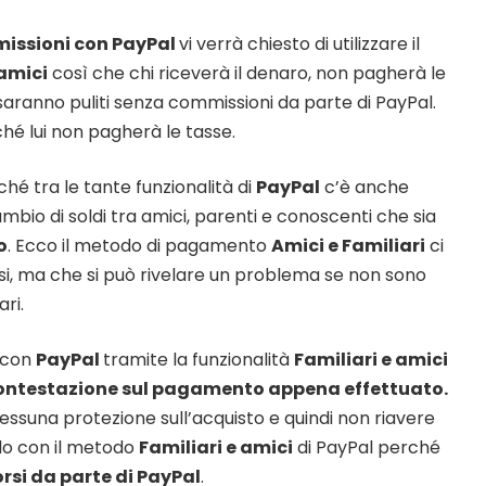
missioni con PayPal
vi verrà chiesto di utilizzare il
 amici
così che chi riceverà il denaro, non pagherà le
i saranno puliti senza commissioni da parte di PayPal.
hé lui non pagherà le tasse.
hé tra le tante funzionalità di
PayPal
c’è anche
ambio di soldi tra amici, parenti e conoscenti che sia
o
. Ecco il metodo di pagamento
Amici e Familiari
ci
casi, ma che si può rivelare un problema se non sono
ri.
 con
PayPal
tramite la funzionalità
Familiari e amici
contestazione sul pagamento appena effettuato.
essuna protezione sull’acquisto e quindi non riavere
ndo con il metodo
Familiari e amici
di PayPal perché
rsi da parte di PayPal
.