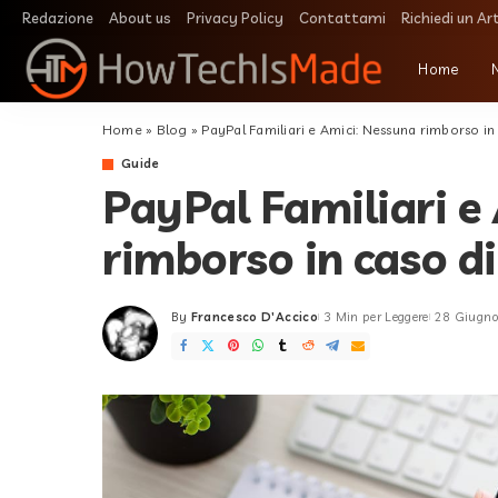
Redazione
About us
Privacy Policy
Contattami
Richiedi un Ar
Home
Home
»
Blog
»
PayPal Familiari e Amici: Nessuna rimborso in 
Guide
PayPal Familiari e
rimborso in caso di
By
Francesco D'Accico
3 Min per Leggere
28 Giugn
Posted
by