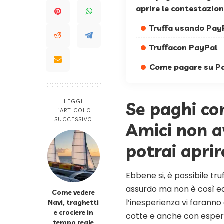
aprire le contestazion
Truffa usando PayP
Truffacon PayPal
Come pagare su Pa
LEGGI
Se paghi co
L’ARTICOLO
SUCCESSIVO
Amici non a
potrai aprir
Ebbene si, è possibile 
assurdo ma non è così ed i
Come vedere
l’inesperienza vi faranno
Navi, traghetti
e crociere in
cotte e anche con esperie
tempo reale