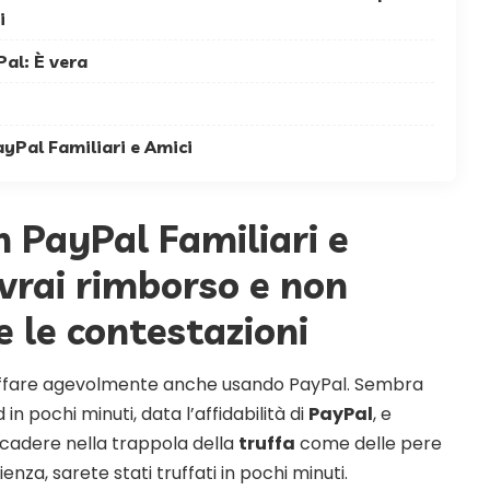
i
al: È vera
yPal Familiari e Amici
n PayPal Familiari e
vrai rimborso e non
e le contestazioni
truffare agevolmente anche usando PayPal. Sembra
n pochi minuti, data l’affidabilità di
PayPal
, e
 cadere nella trappola della
truffa
come delle pere
nza, sarete stati truffati in pochi minuti.