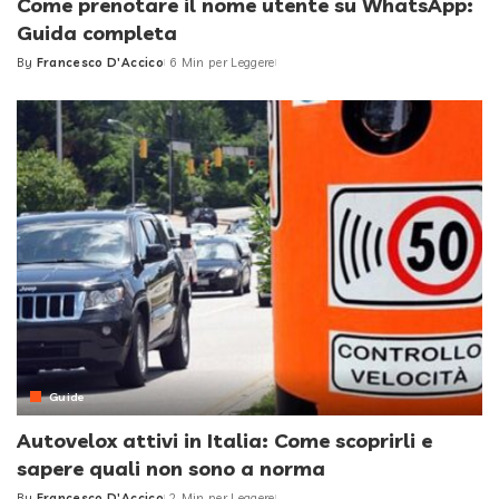
Come prenotare il nome utente su WhatsApp:
Guida completa
By
Francesco D'Accico
6 Min per Leggere
Posted
by
Guide
Autovelox attivi in Italia: Come scoprirli e
sapere quali non sono a norma
By
Francesco D'Accico
2 Min per Leggere