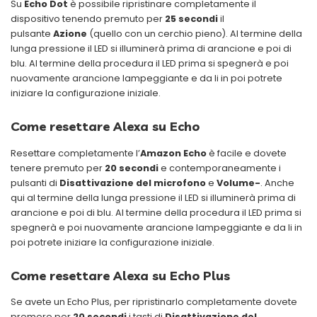
Su
Echo Dot
è possibile ripristinare completamente il
dispositivo tenendo premuto per
25 secondi
il
pulsante
Azione
(quello con un cerchio pieno). Al termine della
lunga pressione il LED si illuminerà prima di arancione e poi di
blu. Al termine della procedura il LED prima si spegnerà e poi
nuovamente arancione lampeggiante e da li in poi potrete
iniziare la configurazione iniziale.
Come resettare Alexa su Echo
Resettare completamente l’
Amazon Echo
è facile e dovete
tenere premuto per
20
secondi
e contemporaneamente i
pulsanti di
Disattivazione del microfono
e
Volume-
. Anche
qui al termine della lunga pressione il LED si illuminerà prima di
arancione e poi di blu. Al termine della procedura il LED prima si
spegnerà e poi nuovamente arancione lampeggiante e da li in
poi potrete iniziare la configurazione iniziale.
Come resettare Alexa su Echo Plus
Se avete un Echo Plus, per ripristinarlo completamente dovete
premere per
20 secondi
i tasti di
Disattivazione del