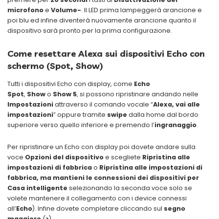
microfono
e
Volume-
. Il LED prima lampeggerà arancione e
poi blu ed infine diventerà nuovamente arancione quanto il
dispositivo sarà pronto per la prima configurazione.
Come resettare Alexa sui dispositivi Echo con
schermo (Spot, Show)
Tutti i dispositivi Echo con display, come
Echo
Spot
,
Show
o
Show 5
, si possono ripristinare andando nelle
Impostazioni
attraverso il comando vocale “
Alexa, vai alle
impostazioni
” oppure tramite
swipe
dalla home dal bordo
superiore verso quello inferiore e premendo l’
ingranaggio
.
Per ripristinare un Echo con display poi dovete andare sulla
voce
Opzioni del dispositivo
e scegliete
Ripristina alle
impostazioni di fabbrica
o
Ripristina alle impostazioni di
fabbrica, ma mantieni le connessioni dei dispositivi per
Casa intelligente
selezionando la seconda voce solo se
volete mantenere il collegamento con i device connessi
all’
Echo
). Infine dovete completare cliccando sul
segno
maggiore
(
>
).