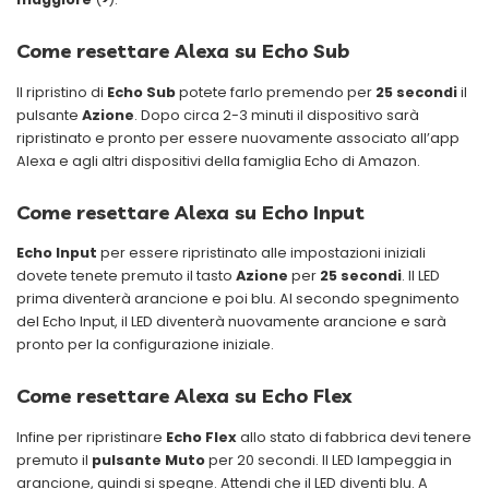
Come resettare Alexa su Echo Sub
Il ripristino di
Echo Sub
potete farlo premendo per
25 secondi
il
pulsante
Azione
. Dopo circa 2-3 minuti il dispositivo sarà
ripristinato e pronto per essere nuovamente associato all’app
Alexa e agli altri dispositivi della famiglia Echo di Amazon.
Come resettare Alexa su Echo Input
Echo Input
per essere ripristinato alle impostazioni iniziali
dovete tenete premuto il tasto
Azione
per
25 secondi
. Il LED
prima diventerà arancione e poi blu. Al secondo spegnimento
del Echo Input, il LED diventerà nuovamente arancione e sarà
pronto per la configurazione iniziale.
Come resettare Alexa su Echo Flex
Infine per ripristinare
Echo Flex
allo stato di fabbrica devi tenere
premuto il
pulsante Muto
per 20 secondi. Il LED lampeggia in
arancione, quindi si spegne. Attendi che il LED diventi blu. A