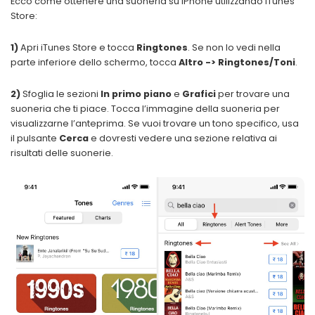
Ecco come ottenere una suoneria su iPhone utilizzando iTunes
Store:
1)
Apri iTunes Store e tocca
Ringtones
. Se non lo vedi nella
parte inferiore dello schermo, tocca
Altro -> Ringtones/Toni
.
2)
Sfoglia le sezioni
In primo piano
e
Grafici
per trovare una
suoneria che ti piace. Tocca l’immagine della suoneria per
visualizzarne l’anteprima. Se vuoi trovare un tono specifico, usa
il pulsante
Cerca
e dovresti vedere una sezione relativa ai
risultati delle suonerie.