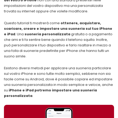
del vostro iPhone
non con una standard presente nelle
impostazioni del vostro dispositivo ma una personalizzata
trovata su internet oppure che volete modificare.
Questo tutorial ti mostrerà come
ottenere, acquistare,
scaricare, creare e impostare una suoneria sul tuo iPhone
e iPad
. Una
suoneria personalizzata
gratuita o a pagamento
che ami e ti fa sentire bene quando il telefono squilla. Inoltre,
può personalizzare il tuo dispositivo e farlo risaltare in mezzo a
una folla di suonerie predefinite per iPhone che hanno tutti un
suono simile.
Esistono diversi metodi per applicare una suoneria particolare
sul vostro iPhone e sono tutte molto semplici, sebbene non sia
facile come su Android, dove è possibile copiare ed impostare
una suoneria personalizzata in modo semplice e veloce, anche
su
iPhone e iPad potremo impostare una suoneria
personalizzata
.