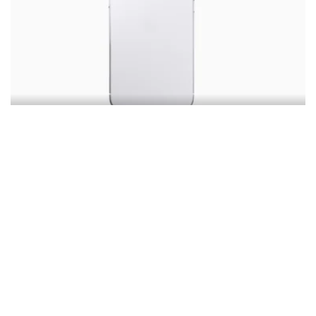
Apple
Ecco i render dell’iPhone Air 2: Arriva la
doppia fotocamera
By
Francesco D'Accico
5 Min per Leggere
Posted
by