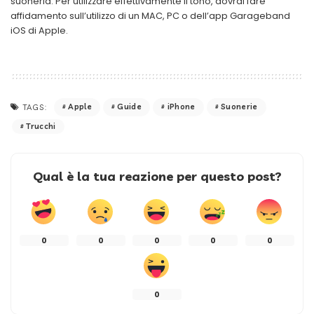
suoneria. Per utilizzare effettivamente il tono, dovrai fare
affidamento sull’utilizzo di un MAC, PC o dell’app Garageband
iOS di Apple.
Apple
Guide
iPhone
Suonerie
TAGS:
Trucchi
Qual è la tua reazione per questo post?
0
0
0
0
0
0