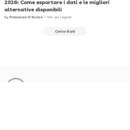
2026: Come esportare i dati e le migliori
alternative disponibili
By
Francesco D'Accico
7 Min per Leggere
Posted
by
Carica di più
Redazione
About us
Privacy Policy
Contattami
Richiedi un Articolo