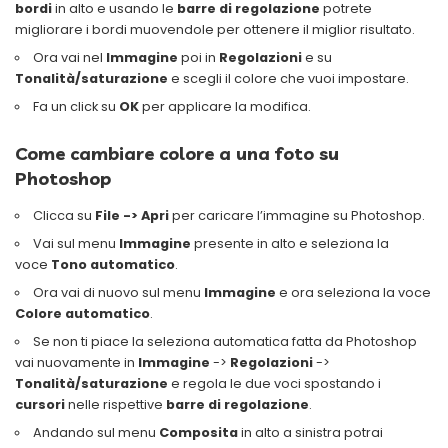
bordi
in alto e usando le
barre di regolazione
potrete
migliorare i bordi muovendole per ottenere il miglior risultato.
Ora vai nel
Immagine
poi in
Regolazioni
e su
Tonalità/saturazione
e scegli il colore che vuoi impostare.
Fa un click su
OK
per applicare la modifica.
Come cambiare colore a una foto su
Photoshop
Clicca su
File -> Apri
per caricare l’immagine su Photoshop.
Vai sul menu
Immagine
presente in alto e seleziona la
voce
Tono automatico
.
Ora vai di nuovo sul menu
Immagine
e ora seleziona la voce
Colore automatico
.
Se non ti piace la seleziona automatica fatta da Photoshop
vai nuovamente in
Immagine
->
Regolazioni
->
Tonalità/saturazione
e regola le due voci spostando i
cursori
nelle rispettive
barre di regolazione
.
Andando sul menu
Composita
in alto a sinistra potrai