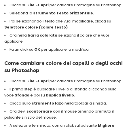
Clicca su
File -> Apri
per caricare l’immagine su Photoshop.
Seleziona lo
strumento Testo orizzontale
.
Poi selezionando il testo che vuoi modificare, clicca su
Selettore colore (colore testo)
.
Ora nella
barra colorata
seleziona il colore che vuoi
applicare.
Fa un click su
OK
per applicare la modifica.
Come cambiare colore dei capelli o degli occhi
su Photoshop
Clicca su
File -> Apri
per caricare l’immagine su Photoshop.
Il primo step è duplicare il livello di sfondo cliccando sulla
voce
Sfondo
e poi su
Duplica livello
.
Clicca sullo
strumento lazo
nella toolbar a sinistra.
Ora devi
scontornare
con il mouse tenendo premuto il
pulsante sinistro del mouse.
A selezione terminata, con un click sul pulsante
Migliora