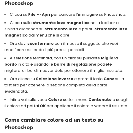
Photoshop
Clicca su
File -> Apri
per caricare l’immagine su Photoshop.
Clicca sullo
strumento lazo magnetico
nella toolbar a
sinistra cliccando su
strumento lazo
e poi su
strumento lazo
magnetico
dal menu che si apre.
Ora devi
scontornare
con il mouse il soggetto che vuoi
modificare essendo il più precisi possibili.
A selezione terminata, con un click sul pulsante
Migliora
bordo
in alto e usando le
barre di regolazione
potrete
migliorare i bordi muovendole per ottenere il miglior risultato.
Ora clicca su
Seleziona inverso
e premi il tasto
Canc
sulla
tastiera per ottenere la sezione completa della parte
evidenziata.
Infine vai sulla voce
Colore
sotto il menu
Contenuto
e scegli
il colore ed poi fai
OK
per applicare il colore e vedere il risultato.
Come cambiare colore ad un testo su
Photoshop