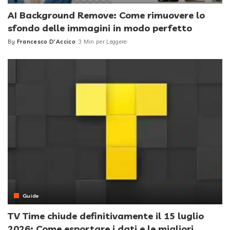
AI Background Remove: Come rimuovere lo
sfondo delle immagini in modo perfetto
By
Francesco D'Accico
3 Min per Leggere
Posted
by
Guide
TV Time chiude definitivamente il 15 luglio
2026: Come esportare i dati e le migliori