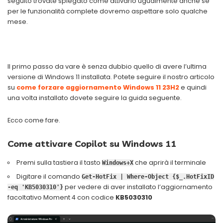
seguito trovate spiegato come attivarlo ugualmente anche se
per le funzionalità complete dovremo aspettare solo qualche
mese.
Il primo passo da vare è senza dubbio quello di avere l’ultima
versione di Windows 11 installata. Potete seguire il nostro articolo
su
come forzare aggiornamento Windows 11 23H2
e quindi
una volta installato dovete seguire la guida seguente.
Ecco come fare.
Come attivare Copilot su Windows 11
Premi sulla tastiera il tasto
che aprirà il terminale
Windows+X
Digitare il comando
Get-HotFix | Where-Object {$_.HotFixID
per vedere di aver installato l’aggiornamento
-eq 'KB5030310'}
facoltativo Moment 4 con codice
KB5030310