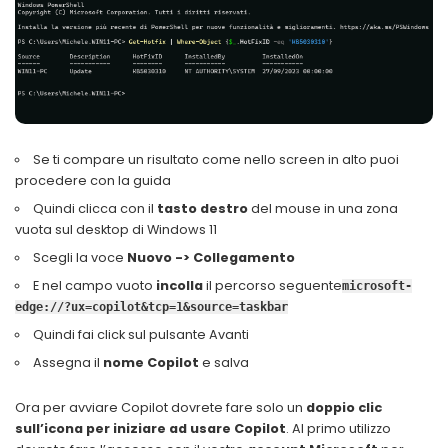
Se ti compare un risultato come nello screen in alto puoi
procedere con la guida
Quindi clicca con il
tasto destro
del mouse in una zona
vuota sul desktop di Windows 11
Scegli la voce
Nuovo -> Collegamento
E nel campo vuoto
incolla
il percorso seguente
microsoft-
edge://?ux=copilot&tcp=1&source=taskbar
Quindi fai click sul pulsante Avanti
Assegna il
nome Copilot
e salva
Ora per avviare Copilot dovrete fare solo un
doppio clic
sull’icona per iniziare ad usare Copilot
. Al primo utilizzo