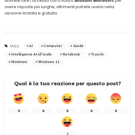
dovrete fare l’accesso con il vostro
account Microsoft
per
avere risposte più lunghe, altrimenti potrete usarlo nella
versione limitata e gratuita.
AI
Computer
Guide
TAGS:
Intelligenza Artificiale
Notebook
Trucchi
Windows
Windows 11
Qual è la tua reazione per questo post?
0
0
0
0
0
1