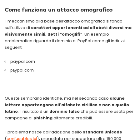
Come funziona un attacco omografico
Il meccanismo alla base dell’attacco omografico si fonda
sull’utilizzo di
caratteri appartenenti ad alfabeti diversi ma
visivamente simili, detti “omoglifi”
. Un esempio
emblematico riguarda il dominio di PayPal come gli indirizzi
seguenti:
paypal.com
раypal.com
Queste sembrano identiche, ma nel secondo caso
alcune
lettere appartengono all’alfabeto cirillico e non a quello
latino
. Il risultato è un
dominio falso
che può essere usato per
campagne di
phishing
altamente credibili.
Il problema nasce dall’adozione dello
standard Unicode
(
confusables.txt
)
,
progettato per supportare oltre 150.000