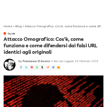
Home
»
Blog
»
Attacco Omografico: Cos’è, come funziona e come difendersi dai falsi URL identici agli originali
Guide
Attacco Omografico: Cos’è, come
funziona e come difendersi dai falsi URL
identici agli originali
By
Francesco D'Accico
4 Min per Leggere
26 Febbraio 2026
Posted
by