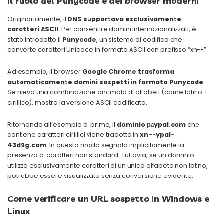
Il ruolo del Punycode e dei browser moderni
Originariamente, il
DNS supportava esclusivamente
caratteri ASCII
. Per consentire domini internazionalizzati, è
stato introdotto il
Punycode
, un sistema di codifica che
converte caratteri Unicode in formato ASCII con prefisso “xn--”.
Ad esempio, il browser
Google Chrome trasforma
automaticamente domini sospetti in formato Punycode
.
Se rileva una combinazione anomala di alfabeti (come latino +
cirillico), mostra la versione ASCII codificata.
Ritornando all’esempio di prima, il
dominio раypal.com
che
contiene caratteri cirillici viene tradotto in
xn--ypal-
43d9g.com
. In questo modo segnala implicitamente la
presenza di caratteri non standard. Tuttavia, se un dominio
utilizza esclusivamente caratteri di un unico alfabeto non latino,
potrebbe essere visualizzato senza conversione evidente.
Come verificare un URL sospetto in Windows e
Linux