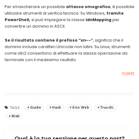
Per smascherare un possibile
attacco omografico
, è possibile
utilizzare strumenti di verifica tecnica. Su Windows,
tramite
PowerShell,
si può impiegare la classe
IdnMapping
per
convertire un dominio in ASCII.
Se il risultato contiene il prefisso “xn--”
, significa che il
dominio include caratteri Unicode non latini. Su Linux, strumenti
come idn2 consentono di effettuare la stessa operazione da
terminale con il medesimo risultato.
FONTE
Guide
Hack
Sito Web
Trucchi
TAGS:
Web
Qual è la tua reazione per questo post?