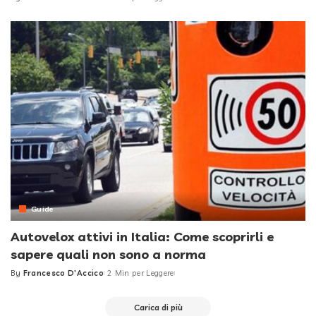
Posted
by
Guide
Autovelox attivi in Italia: Come scoprirli e
sapere quali non sono a norma
By
Francesco D'Accico
2 Min per Leggere
Posted
by
Carica di più