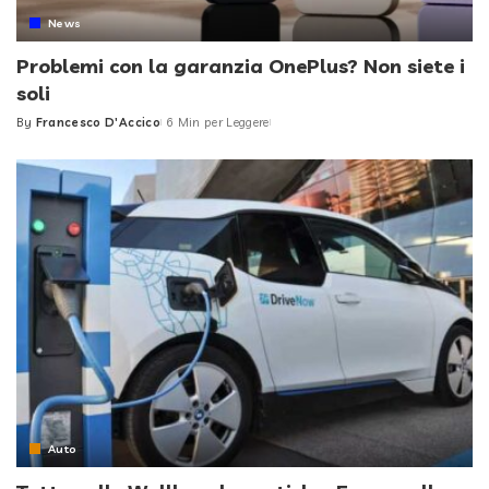
News
Problemi con la garanzia OnePlus? Non siete i
soli
By
Francesco D'Accico
6 Min per Leggere
Posted
by
Auto