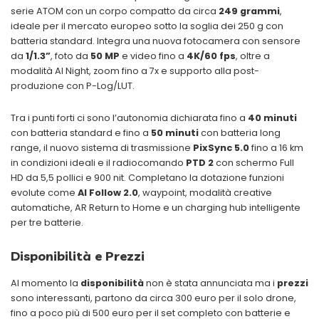
serie ATOM con un corpo compatto da circa
249 grammi
,
ideale per il mercato europeo sotto la soglia dei 250 g con
batteria standard. Integra una nuova fotocamera con sensore
da
1/1.3”
, foto da
50 MP
e video fino a
4K/60 fps
, oltre a
modalità AI Night, zoom fino a 7x e supporto alla post-
produzione con P-Log/LUT.
Tra i punti forti ci sono l’autonomia dichiarata fino a
40 minuti
con batteria standard e fino a
50 minuti
con batteria long
range, il nuovo sistema di trasmissione
PixSync 5.0
fino a 16 km
in condizioni ideali e il radiocomando
PTD 2
con schermo Full
HD da 5,5 pollici e 900 nit. Completano la dotazione funzioni
evolute come
AI Follow 2.0
, waypoint, modalità creative
automatiche, AR Return to Home e un charging hub intelligente
per tre batterie.
Disponibilità e Prezzi
Al momento la
disponibilità
non è stata annunciata ma i
prezzi
sono interessanti, partono da circa 300 euro per il solo drone,
fino a poco più di 500 euro per il set completo con batterie e