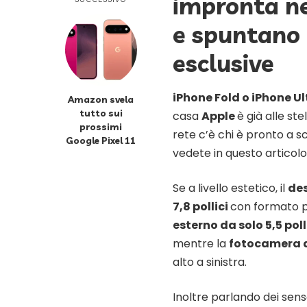
impronta ne
e spuntano 
esclusive
iPhone Fold o iPhone Ul
Amazon svela
tutto sui
casa
Apple
è già alle ste
prossimi
rete c’è chi è pronto a
Google Pixel 11
vedete in questo articolo
Se a livello estetico, il
de
7,8 pollici
con formato pi
esterno da solo 5,5 poll
mentre la
fotocamera a
alto a sinistra.
Inoltre parlando dei senso