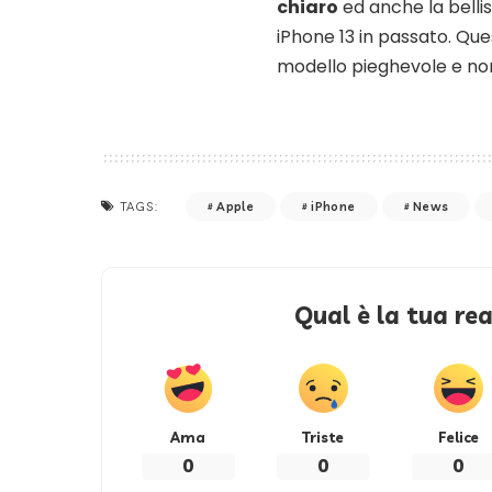
chiaro
ed anche la belli
iPhone 13 in passato. Qu
modello pieghevole e non 
Apple
iPhone
News
TAGS:
Qual è la tua re
Ama
Triste
Felice
0
0
0