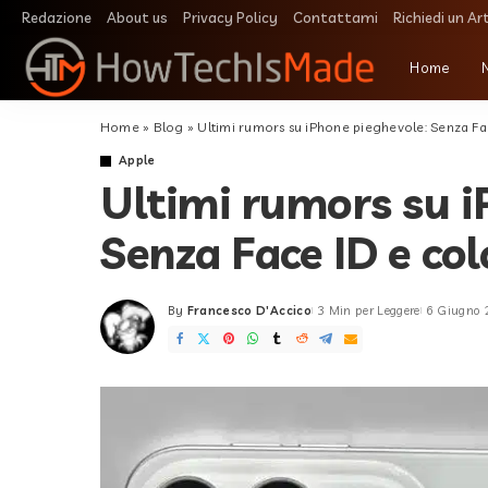
Redazione
About us
Privacy Policy
Contattami
Richiedi un Ar
Home
Home
»
Blog
»
Ultimi rumors su iPhone pieghevole: Senza Fac
Apple
Ultimi rumors su i
Senza Face ID e col
By
Francesco D'Accico
3 Min per Leggere
6 Giugno
Posted
by