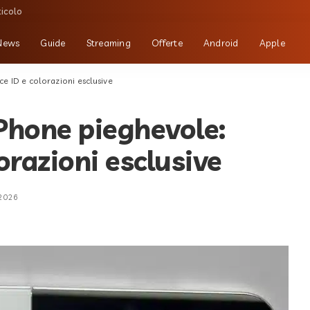
ticolo
News
Guide
Streaming
Offerte
Android
Apple
e ID e colorazioni esclusive
Phone pieghevole:
orazioni esclusive
 2026