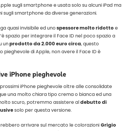
ple sugli smartphone e usata solo su alcuni iPad ma
i sugli smartphone da diverse generazioni.
a quasi invisibile ed uno
spessore molto ridotto
e
è spazio per integrare il Face ID nel poco spazio a
u un
prodotto da 2.000 euro circa
, questo
 pieghevole di Apple, non avere il Face ID è
ive iPhone pieghevole
il prossimi iPhone pieghevole oltre alle consolidate
e una molto chiara tipo crema o bianca ed una
 molto scuro, potremmo assistere al
debutto di
lusive
solo per questa versione.
otrebbero arrivare sul mercato le colorazioni
Grigio