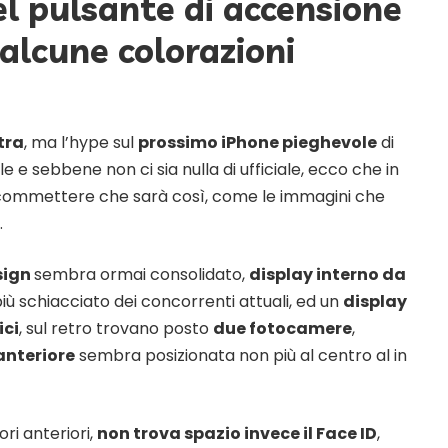
l pulsante di accensione
alcune colorazioni
tra
, ma l’hype sul
prossimo iPhone pieghevole
di
lle e sebbene non ci sia nulla di ufficiale, ecco che in
 scommettere che sarà così, come le immagini che
.
sign
sembra ormai consolidato,
display interno da
ù schiacciato dei concorrenti attuali, ed un
display
ici
, sul retro trovano posto
due fotocamere
,
nteriore
sembra posizionata non più al centro al in
ri anteriori,
non trova spazio invece il Face ID
,