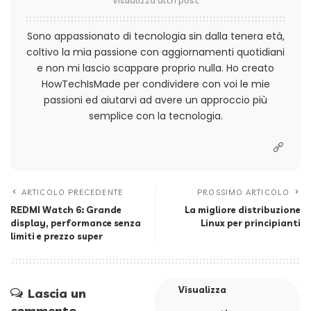
Visualizza altri post
Sono appassionato di tecnologia sin dalla tenera età,
coltivo la mia passione con aggiornamenti quotidiani
e non mi lascio scappare proprio nulla. Ho creato
HowTechIsMade per condividere con voi le mie
passioni ed aiutarvi ad avere un approccio più
semplice con la tecnologia.
ARTICOLO PRECEDENTE
PROSSIMO ARTICOLO
REDMI Watch 6: Grande
La migliore distribuzione
display, performance senza
Linux per principianti
limiti e prezzo super
Visualizza
Lascia un
commento