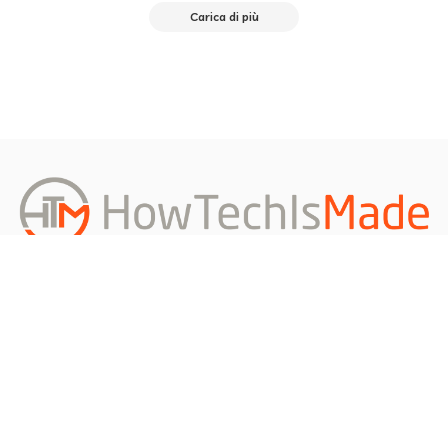
Carica di più
Redazione
About us
Privacy Policy
Contattami
Richiedi un Articolo
©2026 Ideato, sviluppato, manutenuto, aggiornato e scritto da
Francesco D'Accico