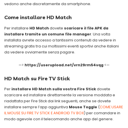
vedono anche discretamente da smartphone.
Come installare HD Match
Per installare
HD Match
dovete
scaricare il file APK da
installare tramite un comune file manager
. Una volta
installata avrete accesso a tantissimi contenuti da vedere in
streaming gratis tra cui moltissimi eventi sportivi anche italiani
da vedere ovviamente senza pagare.
—>
https://userupload.net/vrn29rm54vqg
<—
HD Match su Fire TV Stick
Per
installare HD Match sulla vostra Fire Stick
dovete
scaricare ed installare direttamente la versione moddata e
riadattata per Fire Stick dai link seguenti, anche se dovete
installare sempre l’app aggiuntiva
Mouse Toggle
(
COME USARE
IL MOUSE SU FIRE TV STICK E ANDROID TV BOX
) per comandare in
modo agevole con il telecomando anche app del genere.