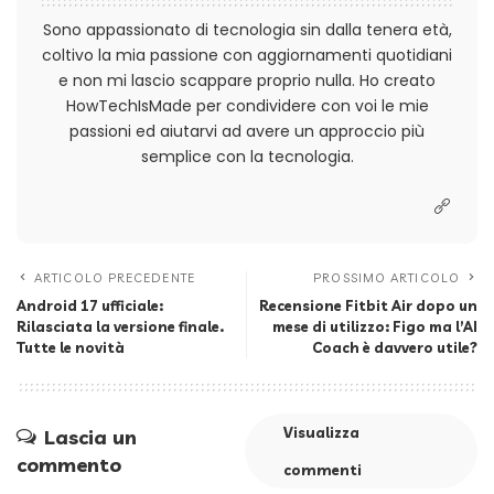
Sono appassionato di tecnologia sin dalla tenera età,
coltivo la mia passione con aggiornamenti quotidiani
e non mi lascio scappare proprio nulla. Ho creato
HowTechIsMade per condividere con voi le mie
passioni ed aiutarvi ad avere un approccio più
semplice con la tecnologia.
ARTICOLO PRECEDENTE
PROSSIMO ARTICOLO
Android 17 ufficiale:
Recensione Fitbit Air dopo un
Rilasciata la versione finale.
mese di utilizzo: Figo ma l’AI
Tutte le novità
Coach è davvero utile?
Visualizza
Lascia un
commento
commenti