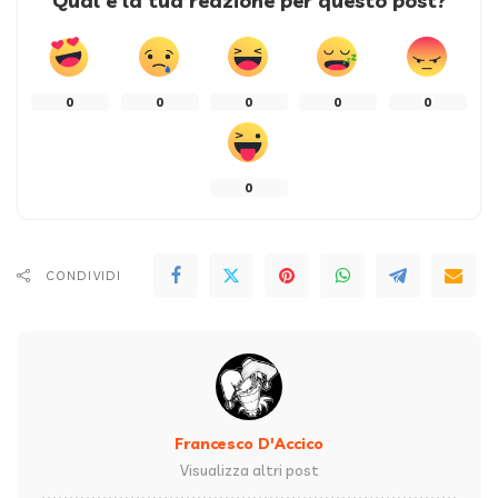
Qual è la tua reazione per questo post?
0
0
0
0
0
0
CONDIVIDI
Francesco D'Accico
Visualizza altri post