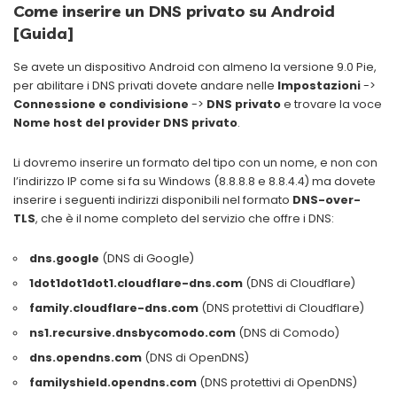
Come inserire un DNS privato su Android
[Guida]
Se avete un dispositivo Android con almeno la versione 9.0 Pie,
per abilitare i DNS privati dovete andare nelle
Impostazioni
->
Connessione e condivisione
->
DNS privato
e trovare la voce
Nome host del provider DNS privato
.
Li dovremo inserire un formato del tipo con un nome, e non con
l’indirizzo IP come si fa su Windows (8.8.8.8 e 8.8.4.4) ma dovete
inserire i seguenti indirizzi disponibili nel formato
DNS-over-
TLS
, che è il nome completo del servizio che offre i DNS:
dns.google
(DNS di Google)
1dot1dot1dot1.cloudflare-dns.com
(DNS di Cloudflare)
family.cloudflare-dns.com
(DNS protettivi di Cloudflare)
ns1.recursive.dnsbycomodo.com
(DNS di Comodo)
dns.opendns.com
(DNS di OpenDNS)
familyshield.opendns.com
(DNS protettivi di OpenDNS)