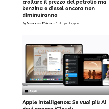
crollare il prezzo del petrolio ma
benzina e diesel ancora non
diminuiranno
By
Francesco D'Accico
5 Min per Leggere
Posted
by
Apple
Apple Intelligence: Se vuoi più AI
devi pagare iCloud+