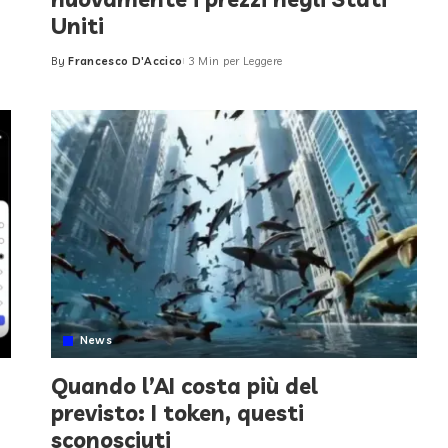
Uniti
By
Francesco D'Accico
3 Min per Leggere
Posted
by
News
Quando l’AI costa più del
previsto: I token, questi
sconosciuti