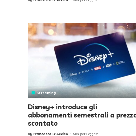
By
Francesco D'Accico
5 Min per Leggere
Posted
by
Streaming
Disney+ introduce gli
abbonamenti semestrali a prezz
scontato
By
Francesco D'Accico
3 Min per Leggere