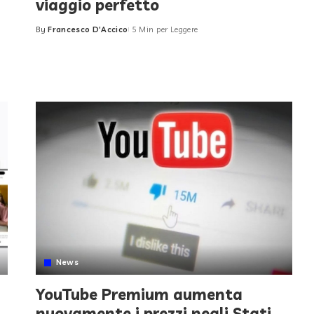
viaggio perfetto
By
Francesco D'Accico
5 Min per Leggere
Posted
by
News
YouTube Premium aumenta
nuovamente i prezzi negli Stati