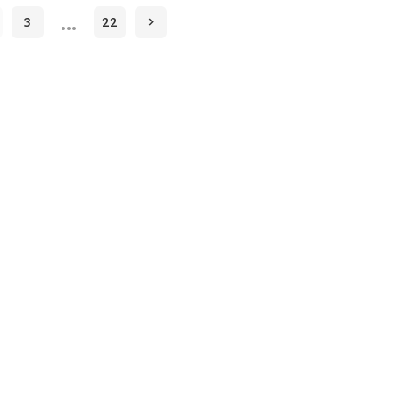
…
3
22