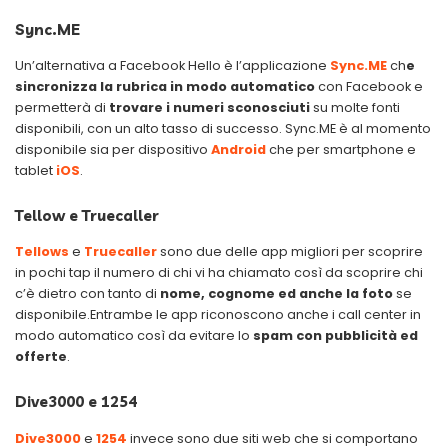
Sync.ME
Un’alternativa a Facebook Hello è l’applicazione
Sync.ME
ch
e
sincronizza la rubrica in modo automatico
con Facebook e
permetterà di
trovare i numeri sconosciuti
su molte fonti
disponibili, con un alto tasso di successo. Sync.ME è al momento
disponibile sia per dispositivo
Android
che per smartphone e
tablet
iOS
.
Tellow e Truecaller
Tellows
e
Truecaller
sono due delle app migliori per scoprire
in pochi tap il numero di chi vi ha chiamato così da scoprire chi
c’è dietro con tanto di
nome, cognome ed anche la foto
se
disponibile.Entrambe le app riconoscono anche i call center in
modo automatico così da evitare lo
spam con pubblicità ed
offerte
.
Dive3000 e 1254
Dive3000
e
1254
invece sono due siti web che si comportano